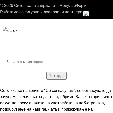
© 2026 Сите права задржани – МодуларФорм
Работиме со сигурни и доверливи партнери
Бесплатна достава до дома за нарачки над 9.000,00 ден.
10% попуст на прва нарачка за запишување на билтенот
(Newsletter)
Со кликање на копчето "Се согласувам", се согласувате да
зачуваме колачиња за да го подобриме Вашето корисничко
искуство преку анализа на употребата на веб-страната,
подобрување на навигацијата и прикажување на