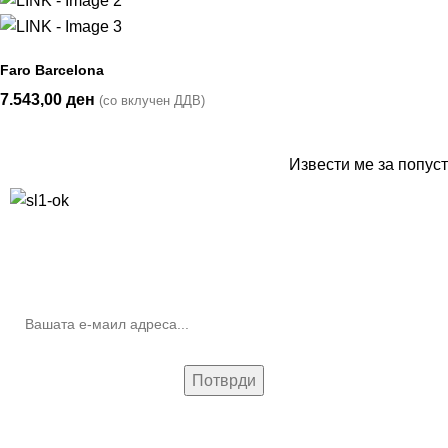
Faro Barcelona
7.543,00
ден
(со вклучен ДДВ)
Извести ме за попуст
10% попуст на прва нарачка за запишување на билтенот
(Newsletter)