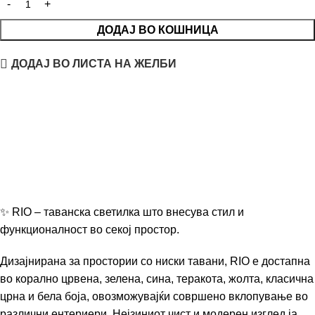
ДОДАЈ ВО КОШНИЦА
ДОДАЈ ВО ЛИСТА НА ЖЕЛБИ
✨ RIO – таванска светилка што внесува стил и
функционалност во секој простор.
Дизајнирана за простории со ниски тавани, RIO е достапна
во корално црвена, зелена, сина, теракота, жолта, класична
црна и бела боја, овозможувајќи совршено вклопување во
различни ентериери. Нејзиниот чист и модерен изглед ја