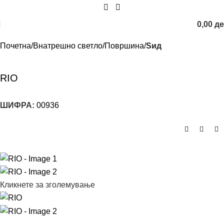
0,00
д
Почетна
Внатрешно светло
Површина
Sид
RIO
ШИФРА:
00936
Кликнете за зголемување