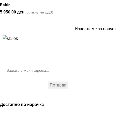
Robin
5.950,00
ден
(со вклучен ДДВ)
Извести ме за попуст
10% попуст на прва нарачка за запишување на билтенот
(Newsletter)
Достапно по нарачка