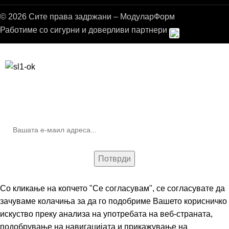
© 2026 Сите права задржани – МодуларФорм
Работиме со сигурни и доверливи партнери
Бесплатна достава до дома за нарачки над 9.000,00 ден.
10% попуст на прва нарачка за запишување на билтенот
(Newsletter)
Со кликање на копчето "Се согласувам", се согласувате да
зачуваме колачиња за да го подобриме Вашето корисничко
искуство преку анализа на употребата на веб-страната,
подобрување на навигацијата и прикажување на