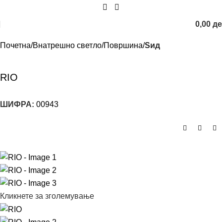
0,00
д
Почетна
Внатрешно светло
Површина
Sид
RIO
ШИФРА:
00943
Кликнете за зголемување