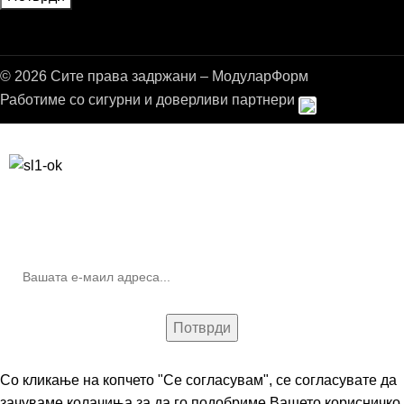
© 2026 Сите права задржани – МодуларФорм
Работиме со сигурни и доверливи партнери
Бесплатна достава до дома за нарачки над 9.000,00 ден.
10% попуст на прва нарачка за запишување на билтенот
(Newsletter)
Со кликање на копчето "Се согласувам", се согласувате да
зачуваме колачиња за да го подобриме Вашето корисничко