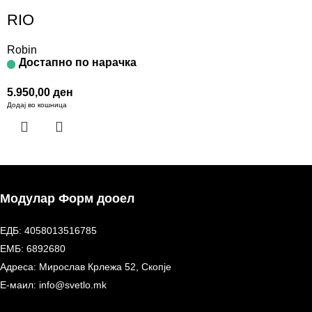
RIO
Robin
Достапно по нарачка
5.950,00
ден
Додај во кошница
Модулар Форм дооел
ЕДБ: 4058013516785
ЕМБ: 6892680
Адреса: Мирослав Крлежа 52, Скопје
Е-маил: info@svetlo.mk