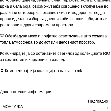
во корално црвена, зелена, сина, теракота, жолта, класична
црна и бела боја, овозможувајќи совршено вклопување во
различни ентериери. Нејзиниот чист и модерен изглед ја
прави идеален избор за дневни соби, спални соби, хотели,
ресторани и други современи простори.
💡 Обезбедува меко и пријатно осветлување што создава
топла атмосфера во домот или деловниот простор.
Комбинирајте ја со останатите светилки од колекцијата RIO
за комплетен и хармоничен изглед.
🛒 Комплетирајте ја колекцијата на
svetlo.mk
Дополнителни информации
Надградно
МОНТАЖА
,