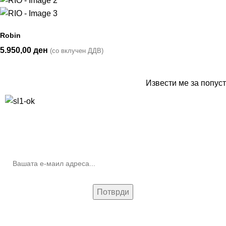
Robin
5.950,00
ден
(со вклучен ДДВ)
Извести ме за попуст
10% попуст на прва нарачка за запишување на билтенот
(Newsletter)