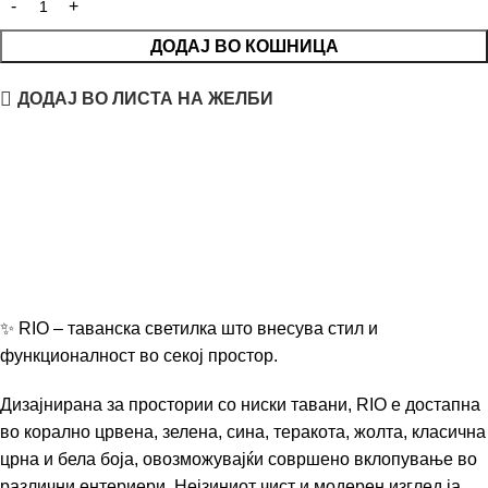
ДОДАЈ ВО КОШНИЦА
ДОДАЈ ВО ЛИСТА НА ЖЕЛБИ
✨ RIO – таванска светилка што внесува стил и
функционалност во секој простор.
Дизајнирана за простории со ниски тавани, RIO е достапна
во корално црвена, зелена, сина, теракота, жолта, класична
црна и бела боја, овозможувајќи совршено вклопување во
различни ентериери. Нејзиниот чист и модерен изглед ја