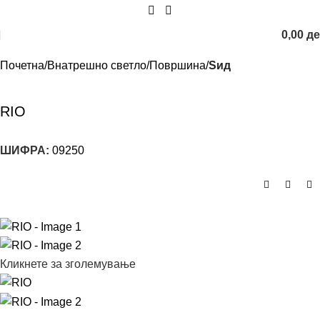
0,00
д
Почетна
Внатрешно светло
Површина
Sид
RIO
ШИФРА:
09250
Кликнете за зголемување