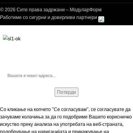
© 2026 Сите права задржани – МодуларФорм
Работиме со сигурни и доверливи партнери
Бесплатна достава до дома за нарачки над 9.000,00 ден.
10% попуст на прва нарачка за запишување на билтенот
(Newsletter)
Со кликање на копчето "Се согласувам", се согласувате да
зачуваме колачиња за да го подобриме Вашето корисничко
искуство преку анализа на употребата на веб-страната,
подобрување на навигацијата и прикажување на