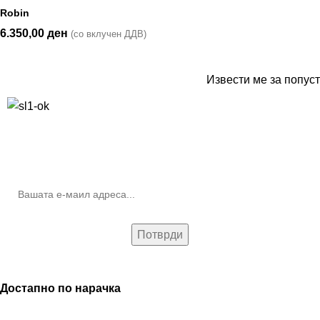
Robin
6.350,00
ден
(со вклучен ДДВ)
Извести ме за попуст
10% попуст на прва нарачка за запишување на билтенот
(Newsletter)
Достапно по нарачка