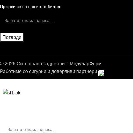
Пријави се на нашиот е-билтен
© 2026 Сите права задржани – МодуларФорм
Работиме со сигурни и доверливи партнери
Бесплатна достава до дома за нарачки над 9.000,00 ден.
10% попуст на прва нарачка за запишување на билтенот
(Newsletter)