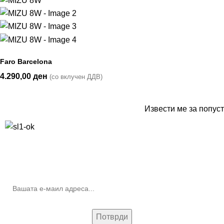
Faro Barcelona
4.290,00
ден
(со вклучен ДДВ)
Извести ме за попуст
10% попуст на прва нарачка за запишување на билтенот
(Newsletter)