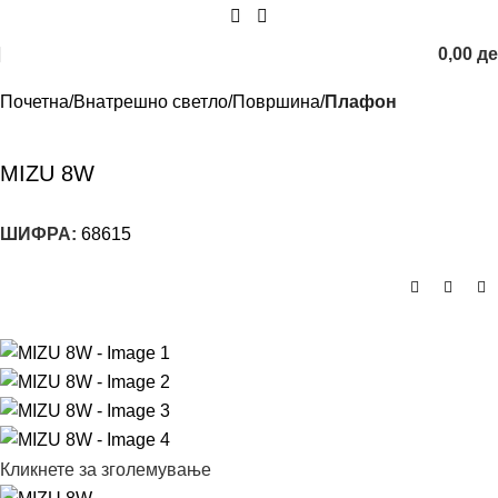
0,00
д
Почетна
Внатрешно светло
Површина
Плафон
MIZU 8W
ШИФРА:
68615
Кликнете за зголемување