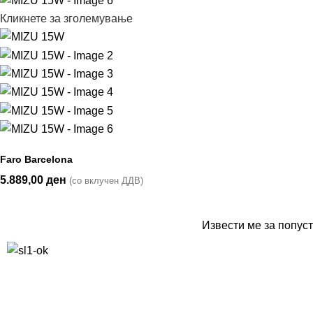
Кликнете за зголемување
Faro Barcelona
5.889,00
ден
(со вклучен ДДВ)
Извести ме за попуст
10% попуст на прва нарачка за запишување на билтенот
(Newsletter)