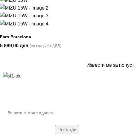
Faro Barcelona
5.889,00
ден
(со вклучен ДДВ)
Извести ме за попуст
10% попуст на прва нарачка за запишување на билтенот
(Newsletter)