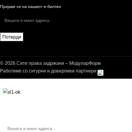
Пријави се на нашиот е-билтен
© 2026 Сите права задржани – МодуларФорм
Работиме со сигурни и доверливи партнери
Бесплатна достава до дома за нарачки над 9.000,00 ден.
10% попуст на прва нарачка за запишување на билтенот
(Newsletter)