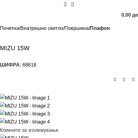
0,00
д
Почетна
Внатрешно светло
Површина
Плафон
MIZU 15W
ШИФРА:
68618
Кликнете за зголемување