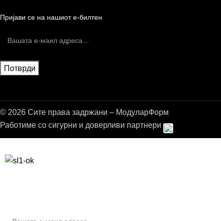
Пријави се на нашиот е-билтен
© 2026 Сите права задржани – МодуларФорм
Работиме со сигурни и доверливи партнери
Бесплатна достава до дома за нарачки над 9.000,00 ден.
10% попуст на прва нарачка за запишување на билтенот
(Newsletter)