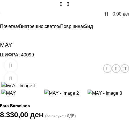
0
0,00
де
Почетна
Внатрешно светло
Површина
Sид
MAY
ШИФРА:
40099
Погледнете го видеото
Кликнете за зголемување
Faro Barcelona
8.330,00
ден
(со вклучен ДДВ)