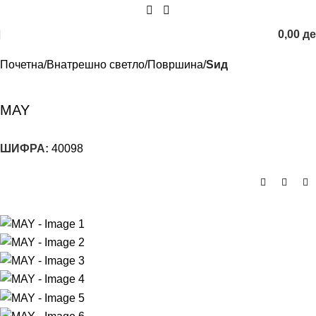
0,00
д
Почетна
Внатрешно светло
Површина
Sид
MAY
ШИФРА:
40098