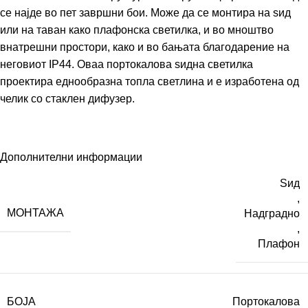
се најде во пет завршни бои. Може да се монтира на ѕид
или на таван како плафонска светилка, и во мноштво
внатрешни простори, како и во бањата благодарение на
неговиот IP44. Оваа портокалова ѕидна светилка
проектира еднообразна топла светлина и е изработена од
челик со стаклен дифузер.
Дополнителни информации
Ѕид
,
МОНТАЖА
Надградно
,
Плафон
БОЈА
Портокалова