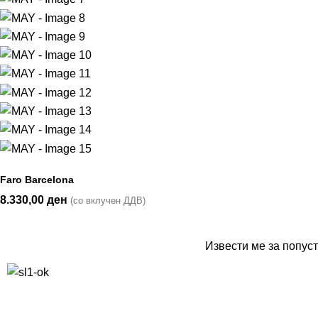
Faro Barcelona
8.330,00
ден
(со вклучен ДДВ)
Извести ме за попуст
10% попуст на прва нарачка за запишување на билтенот