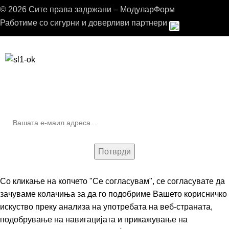
© 2026 Сите права задржани – МодуларФорм
Работиме со сигурни и доверливи партнери
Бесплатна достава до дома за нарачки над 9.000,00 ден.
10% попуст на прва нарачка за запишување на билтенот
(Newsletter)
Со кликање на копчето "Се согласувам", се согласувате да
зачуваме колачиња за да го подобриме Вашето корисничко
искуство преку анализа на употребата на веб-страната,
подобрување на навигацијата и прикажување на