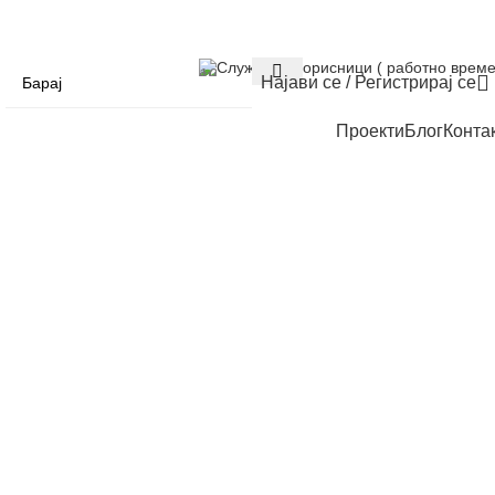
Служба за корисници ( работно време
Најави се / Регистрирај се
Проекти
Блог
Конта