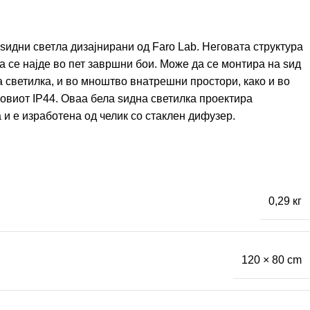
ѕидни светла дизајнирани од Faro Lab. Неговата структура
 се најде во пет завршни бои. Може да се монтира на ѕид
 светилка, и во мноштво внатрешни простори, како и во
овиот IP44. Оваа бела ѕидна светилка проектира
и е изработена од челик со стаклен дифузер.
0,29 кг
120 × 80 cm