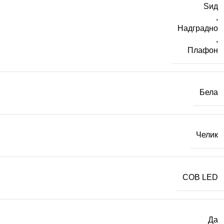
Ѕид
,
Надградно
,
Плафон
Бела
Челик
COB LED
Да