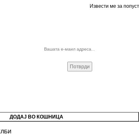
Извести ме за попуст
10% попуст на прва нарачка за
запишување на билтенот
(Newsletter)
ДОДАЈ ВО КОШНИЦА
ЕЛБИ