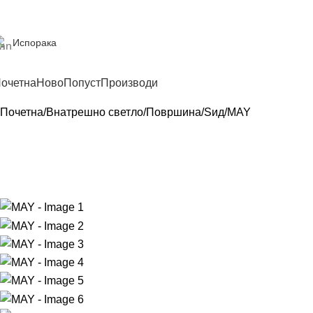
Испорака
очетна
Ново
Попуст
Производи
Почетна
Внатрешно светло
Површина
Sид
MAY