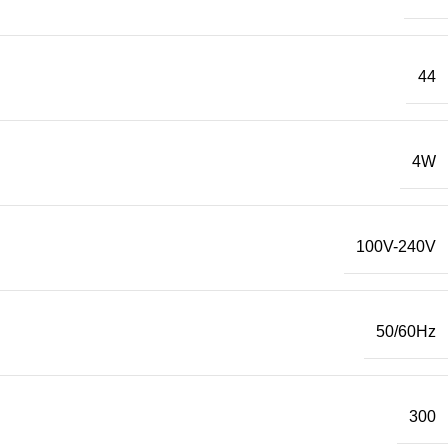
44
4W
100V-240V
50/60Hz
300