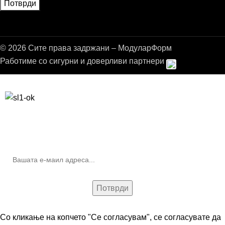
© 2026 Сите права задржани – МодуларФорм
Работиме со сигурни и доверливи партнери
Бесплатна достава до дома за нарачки над 9.000,00 ден.
10% попуст на прва нарачка за запишување на билтенот
(Newsletter)
Со кликање на копчето "Се согласувам", се согласувате да