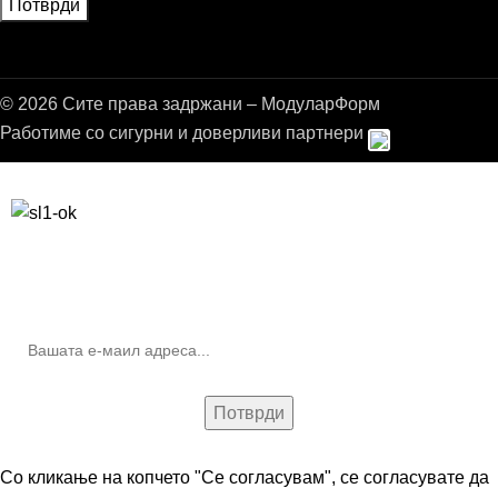
© 2026 Сите права задржани – МодуларФорм
Работиме со сигурни и доверливи партнери
Бесплатна достава до дома за нарачки над 9.000,00 ден.
10% попуст на прва нарачка за запишување на билтенот
(Newsletter)
Со кликање на копчето "Се согласувам", се согласувате да