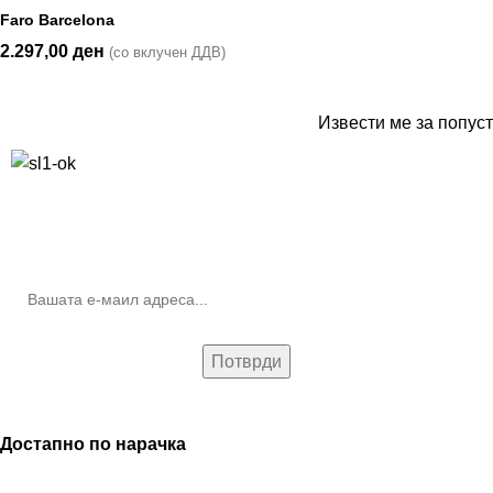
Faro Barcelona
2.297,00
ден
(со вклучен ДДВ)
Извести ме за попуст
10% попуст на прва нарачка за запишување на билтенот
(Newsletter)
Достапно по нарачка