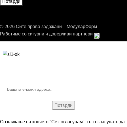
© 2026 Сите права задржани – МодуларФорм
Работиме со сигурни и доверливи партнери
Бесплатна достава до дома за нарачки над 9.000,00 ден.
10% попуст на прва нарачка за запишување на билтенот
(Newsletter)
Со кликање на копчето "Се согласувам", се согласувате да