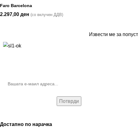
Faro Barcelona
2.297,00
ден
(со вклучен ДДВ)
Извести ме за попуст
10% попуст на прва нарачка за запишување на билтенот
(Newsletter)
Достапно по нарачка