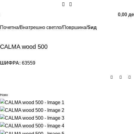
0,00
д
Почетна
Внатрешно светло
Површина
Sид
CALMA wood 500
ШИФРА:
63559
Ново