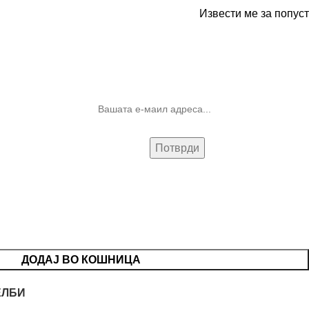
Извести ме за попуст
10% попуст на прва нарачка за
запишување на билтенот
(Newsletter)
ДОДАЈ ВО КОШНИЦА
ЕЛБИ