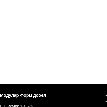
Модулар Форм дооел
ЕДБ: 4058013516785