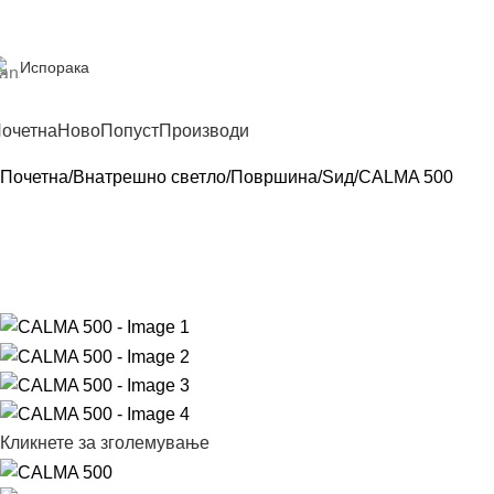
Испорака
очетна
Ново
Попуст
Производи
Почетна
Внатрешно светло
Површина
Sид
CALMA 500
Кликнете за зголемување