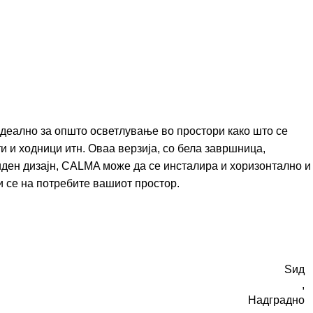
деално за општо осветлување во простори како што се
ти и ходници итн. Оваа верзија, со бела завршница,
иден дизајн, CALMA може да се инсталира и хоризонтално и
и се на потребите вашиот простор.
Ѕид
,
Надградно