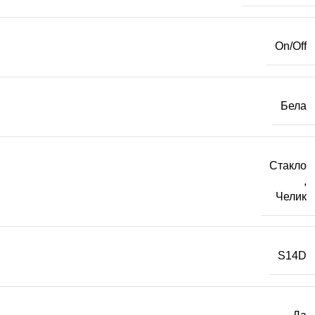
On/Off
Бела
Стакло
,
Челик
S14D