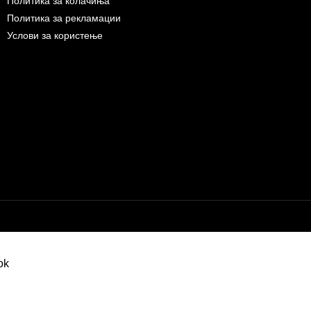
Политика за колачиња
Политика за рекламации
Услови за користење
Бесплатна достава до дома за нарачки над 9.000,00 ден.
10% попуст на прва нарачк
запишување на билтен
(Newsletter)