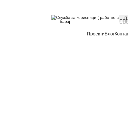
Служба за корисници ( работно време
Проекти
Блог
Конта