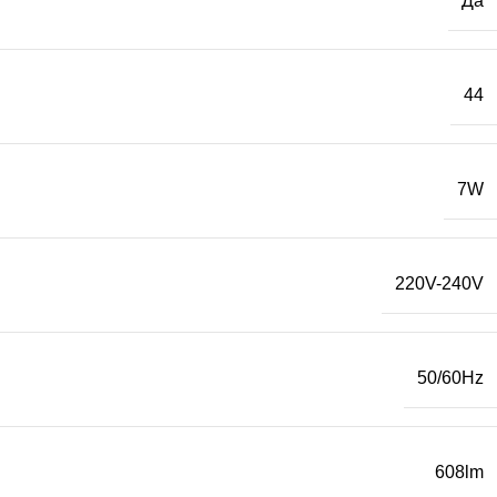
Да
44
7W
220V-240V
50/60Hz
608lm