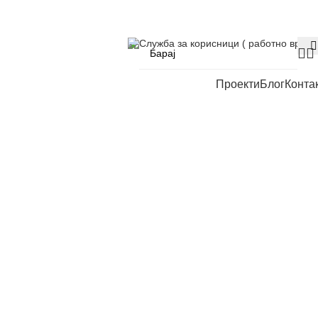
Служба за корисници ( работно време
Проекти
Блог
Конта