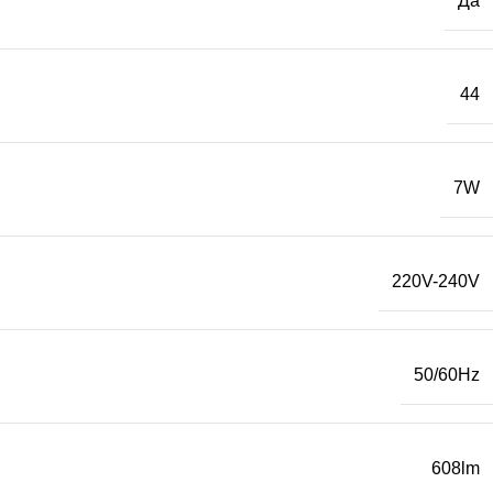
Да
44
7W
220V-240V
50/60Hz
608lm