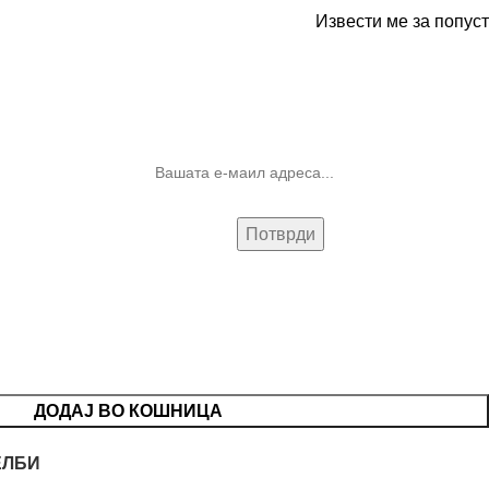
Извести ме за попуст
10% попуст на прва нарачка за
запишување на билтенот
(Newsletter)
ДОДАЈ ВО КОШНИЦА
ЕЛБИ