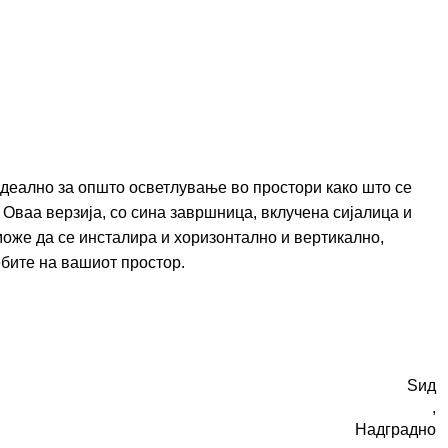
деално за општо осветлување во простори како што се
. Оваа верзија, со сина завршница, вклучена сијалица и
оже да се инсталира и хоризонтално и вертикално,
ебите на вашиот простор.
Ѕид
,
Надградно