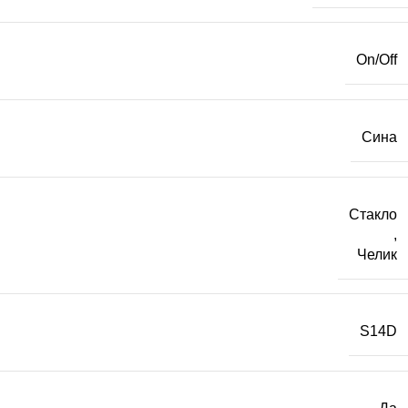
On/Off
Сина
Стакло
,
Челик
S14D