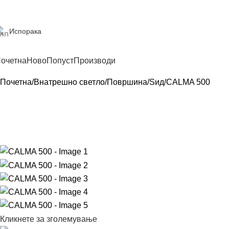
Испорака
очетна
Ново
Попуст
Производи
Почетна
Внатрешно светло
Површина
Sид
CALMA 500
Кликнете за зголемување