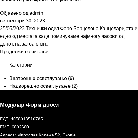
Објавено од
admin
септември 30, 2023
25/05/2023 Технички одел Фаро Барцелона Канцеларијата е
едно од местата каде поминуваме најмногу часови од
денот, па затоа е мн...
Продолжи со читање
Категории
Внатрешно осветлување
(6)
Надворешно осветлување
(2)
Модулар Форм дооел
ЕДБ: 4058013516785
ЕМБ: 6892680
Адреса: Мирослав Крлежа 52, Скопје