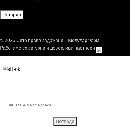
© 2026 Сите права задржани – МодуларФорм
Работиме со сигурни и доверливи партнери
Бесплатна достава до дома за нарачки над 9.000,00 ден.
10% попуст на прва нарачка за запишување на билтенот
(Newsletter)