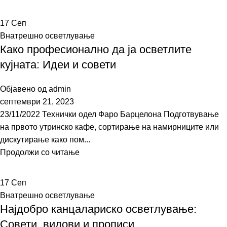
17
Сеп
Внатрешно осветлување
Како професионално да ја осветлите
кујната: Идеи и совети
Објавено од
admin
септември 21, 2023
23/11/2022 Технички одел Фаро Барцелона Подготвување
на првото утринско кафе, сортирање на намирниците или
дискутирање како пом...
Продолжи со читање
17
Сеп
Внатрешно осветлување
Најдобро канцалариско осветлување:
Совети, видови и прописи