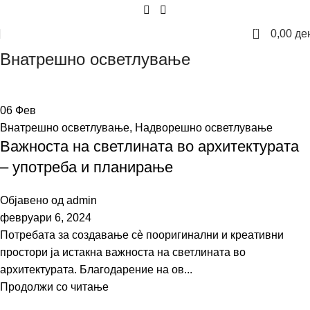
0
0,00
де
Внатрешно осветлување
06
Фев
Внатрешно осветлување
,
Надворешно осветлување
Важноста на светлината во архитектурата
– употреба и планирање
Објавено од
admin
февруари 6, 2024
Потребата за создавање сè пооригинални и креативни
простори ја истакна важноста на светлината во
архитектурата. Благодарение на ов...
Продолжи со читање