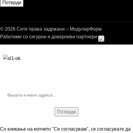
© 2026 Сите права задржани – МодуларФорм
Работиме со сигурни и доверливи партнери
Бесплатна достава до дома за нарачки над 9.000,00 ден.
10% попуст на прва нарачка за запишување на билтенот
(Newsletter)
Со кликање на копчето "Се согласувам", се согласувате да