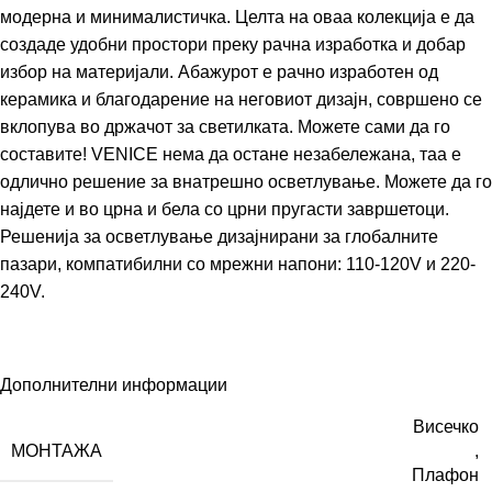
модерна и минималистичка. Целта на оваа колекција е да
создаде удобни простори преку рачна изработка и добар
избор на материјали. Абажурот е рачно изработен од
керамика и благодарение на неговиот дизајн, совршено се
вклопува во држачот за светилката. Можете сами да го
составите! VENICE нема да остане незабележана, таа е
одлично решение за внатрешно осветлување. Можете да го
најдете и во црна и бела со црни пругасти завршетоци.
Решенија за осветлување дизајнирани за глобалните
пазари, компатибилни со мрежни напони: 110-120V и 220-
240V.
Дополнителни информации
Висечко
МОНТАЖА
,
Плафон