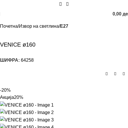
0,00
д
Почетна
Извор на светлина
E27
VENICE ø160
ШИФРА:
64258
-20%
Акција
20%