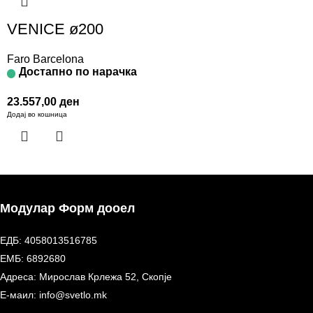
VENICE ø200
Faro Barcelona
Достапно по нарачка
23.557,00
ден
Додај во кошница
Модулар Форм дооел
ЕДБ: 4058013516785
ЕМБ: 6892680
Адреса: Мирослав Крлежа 52, Скопје
Е-маил: info@svetlo.mk