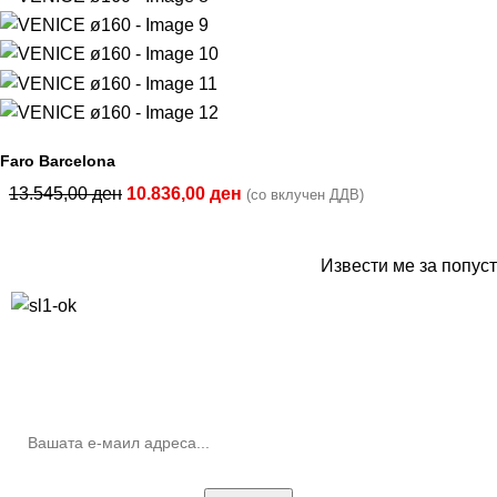
Faro Barcelona
13.545,00
ден
10.836,00
ден
(со вклучен ДДВ)
Извести ме за попуст
10% попуст на прва нарачка за запишување на билтенот
(Newsletter)