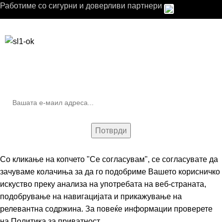
Работиме со сигурни и доверливи партнери
Бесплатна достава до дома за нарачки над 9.000,00 ден.
10% попуст на прва нарачка за запишување на билтенот
(Newsletter)
Со кликање на копчето "Се согласувам", се согласувате да
зачуваме колачиња за да го подобриме Вашето корисничко
искуство преку анализа на употребата на веб-страната,
подобрување на навигацијата и прикажување на
релевантна содржина. За повеќе информации проверете
на
Политика за приватност