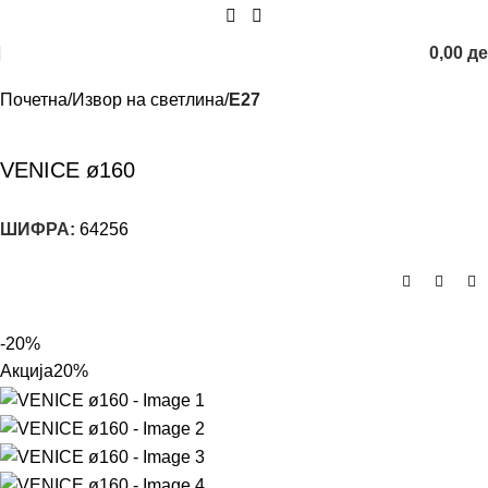
0,00
д
Почетна
Извор на светлина
E27
VENICE ø160
ШИФРА:
64256
-20%
Акција
20%