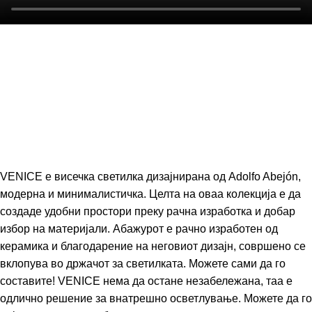
VENICE е висечка светилка дизајнирана од Adolfo Abejón,
модерна и минималистичка. Целта на оваа колекција е да
создаде удобни простори преку рачна изработка и добар
избор на материјали. Абажурот е рачно изработен од
керамика и благодарение на неговиот дизајн, совршено се
вклопува во држачот за светилката. Можете сами да го
составите! VENICE нема да остане незабележана, таа е
одлично решение за внатрешно осветлување. Можете да го