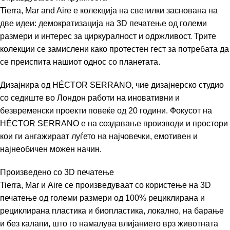
Tierra, Mar and Aire е колекција на светилки заснована на
две идеи: демократизација на 3D печатење од големи
размери и интерес за циркуралност и одржливост. Трите
колекции се замислени како протестен гест за потребата да
се преиспита нашиот однос со планетата.
Дизајнира од
HÉCTOR SERRANO
, чие дизајнерско студио
со седиште во Лондон работи на иновативни и
безвременски проекти повеќе од 20 години. Фокусот на
HÉCTOR SERRANO
е на создавање производи и простори
кои ги ангажираат луѓето на најчовечки, емотивен и
најнеобичен можен начин.
Произведено со 3D печатење
Tierra, Mar и Aire се произведуваат со користење на 3D
печатење од големи размери од 100% рециклирана и
рециклирана пластика и биопластика, локално, на барање
и без калапи, што го намалува влијанието врз животната