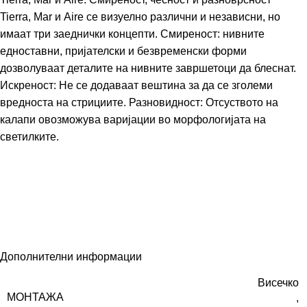
Tierra, Mar и Aire се визуелно различни и независни, но
имаат три заеднички концепти. Смиреност: нивните
едноставни, пријателски и безвременски форми
дозволуваат деталите на нивните завршетоци да блеснат.
Искреност: Не се додаваат вештина за да се зголеми
вредноста на стрициите. Разновидност: Отсуството на
калапи овозможува варијации во морфологијата на
светилките.
Дополнителни информации
Висечко
МОНТАЖА
,