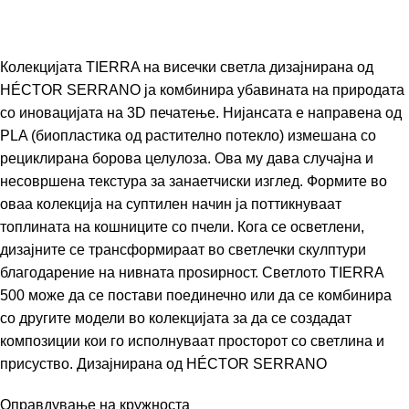
Колекцијата TIERRA на висечки светла дизајнирана од
HÉCTOR SERRANO
ја комбинира убавината на природата
со иновацијата на 3D печатење. Нијансата е направена од
PLA (биопластика од растително потекло) измешана со
рециклирана борова целулоза. Ова му дава случајна и
несовршена текстура за занаетчиски изглед. Формите во
оваа колекција на суптилен начин ја поттикнуваат
топлината на кошниците со пчели. Кога се осветлени,
дизајните се трансформираат во светлечки скулптури
благодарение на нивната проѕирност. Светлото TIERRA
500 може да се постави поединечно или да се комбинира
со другите модели во колекцијата за да се создадат
композиции кои го исполнуваат просторот со светлина и
присуство. Дизајнирана од
HÉCTOR SERRANO
Оправдување на кружноста