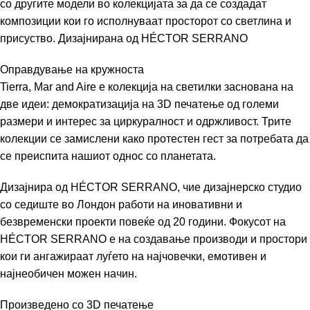
со другите модели во колекцијата за да се создадат
композиции кои го исполнуваат просторот со светлина и
присуство. Дизајнирана од
HÉCTOR SERRANO
Оправдување на кружноста
Tierra, Mar and Aire е колекција на светилки заснована на
две идеи: демократизација на 3D печатење од големи
размери и интерес за циркуралност и одржливост. Трите
колекции се замислени како протестен гест за потребата да
се преиспита нашиот однос со планетата.
Дизајнира од
HÉCTOR SERRANO
, чие дизајнерско студио
со седиште во Лондон работи на иновативни и
безвременски проекти повеќе од 20 години. Фокусот на
HÉCTOR SERRANO
е на создавање производи и простори
кои ги ангажираат луѓето на најчовечки, емотивен и
најнеобичен можен начин.
Произведено со 3D печатење