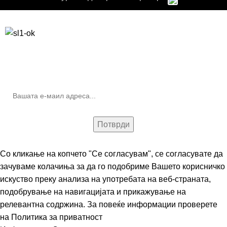
Бесплатна достава до дома за нарачки над 9.000,00 ден.
10% попуст на прва нарачка за запишување на билтенот
(Newsletter)
Со кликање на копчето "Се согласувам", се согласувате да
зачуваме колачиња за да го подобриме Вашето корисничко
искуство преку анализа на употребата на веб-страната,
подобрување на навигацијата и прикажување на
релевантна содржина. За повеќе информации проверете
на
Политика за приватност