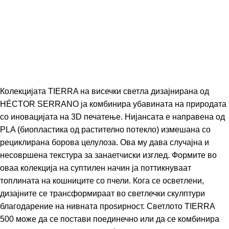
Колекцијата TIERRA на висечки светла дизајнирана од
HÉCTOR SERRANO
ја комбинира убавината на природата
со иновацијата на 3D печатење. Нијансата е направена од
PLA (биопластика од растително потекло) измешана со
рециклирана борова целулоза. Ова му дава случајна и
несовршена текстура за занаетчиски изглед. Формите во
оваа колекција на суптилен начин ја поттикнуваат
топлината на кошниците со пчели. Кога се осветлени,
дизајните се трансформираат во светлечки скулптури
благодарение на нивната проѕирност. Светлото TIERRA
500 може да се постави поединечно или да се комбинира