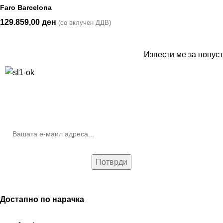
Faro Barcelona
129.859,00
ден
(со вклучен ДДВ)
Извести ме за попуст
10% попуст на прва нарачка за запишување на билтенот
(Newsletter)
Достапно по нарачка