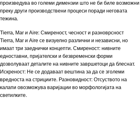
произведува во големи димензии што не би биле возможни
преку други производствени процеси поради неговата
тежина.
Tierra, Mar и Aire: Смиреност, чесност и разноврсност
Tierra, Mar и Aire се визуелно различни и независни, но
имаат три заеднички концепти. Смиреност: нивните
едноставни, пријателски и безвременски форми
дозволуваат деталите на нивните завршетоци да блеснат.
Искреност: Не се додаваат вештина за да се зголеми
вредноста на стрициите. Разновидност: Отсуството на
калапи овозможува варијации во морфологијата на
светилките.