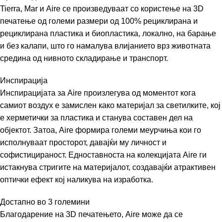
Tierra, Mar и Aire се произведуваат со користење на 3D
печатење од големи размери од 100% рециклирана и
рециклирана пластика и биопластика, локално, на барање
и без калапи, што го намалува влијанието врз животната
средина од нивното складирање и транспорт.
Инспирација
Инспирацијата за Aire произлегува од моментот кога
самиот воздух е замислен како материјал за светилките, кој
е херметички за пластика и станува составен дел на
објектот. Затоа, Aire формира големи меурчиња кои го
исполнуваат просторот, давајќи му личност и
софистицираност. Едноставноста на колекцијата Aire ги
истакнува стригите на материјалот, создавајќи атрактивен
оптички ефект кој наликува на изработка.
Достапно во 3 големини
Благодарение на 3D печатењето, Aire може да се