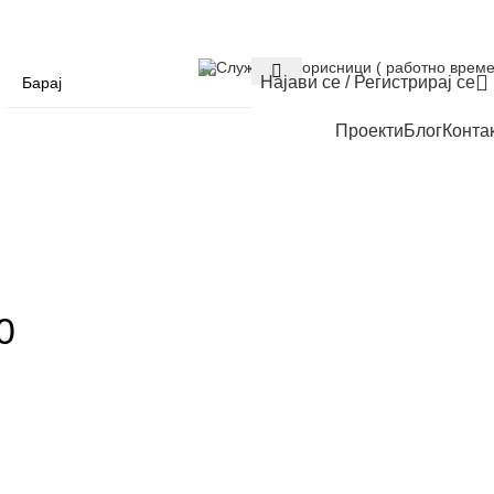
Служба за корисници ( работно време
Најави се / Регистрирај се
Проекти
Блог
Конта
0