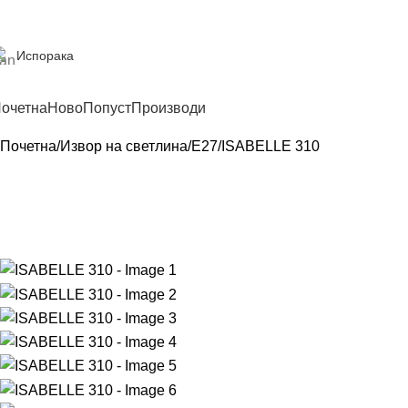
Испорака
очетна
Ново
Попуст
Производи
Почетна
Извор на светлина
E27
ISABELLE 310