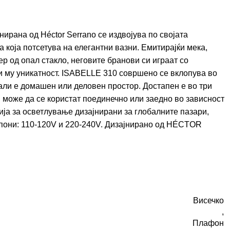
ирана од Héctor Serrano се издвојува по својата
 која потсетува на елегантни вазни. Емитирајќи мека,
р од опал стакло, неговите бранови си играат со
ќи му уникатност. ISABELLE 310 совршено се вклопува во
дали е домашен или деловен простор. Достапен е во три
 може да се користат поединечно или заедно во зависност
ија за осветлување дизајнирани за глобалните пазари,
они: 110-120V и 220-240V. Дизајнирано од
HÉCTOR
Висечко
,
Плафон