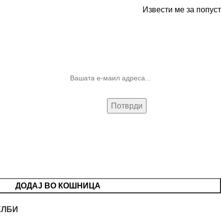
Извести ме за попуст
10% попуст на прва нарачка за
запишување на билтенот
(Newsletter)
ДОДАЈ ВО КОШНИЦА
ЕЛБИ