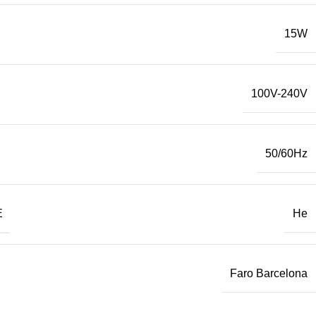
15W
100V-240V
50/60Hz
Е
Не
Faro Barcelona