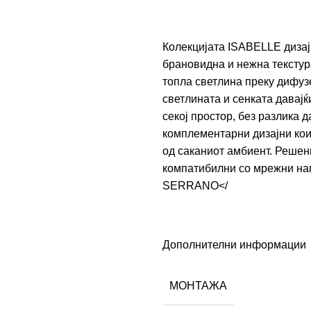
Колекцијата ISABELLE дизајн
брановидна и нежна текстура
топла светлина преку дифузе
светлината и сенката давај
секој простор, без разлика 
комплементарни дизајни кои
од саканиот амбиент. Решен
компатибилни со мрежни нап
SERRANO</
Дополнителни информации
МОНТАЖА