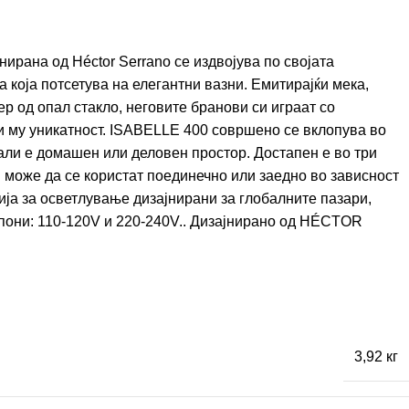
ирана од Héctor Serrano се издвојува по својата
 која потсетува на елегантни вазни. Емитирајќи мека,
р од опал стакло, неговите бранови си играат со
ќи му уникатност. ISABELLE 400 совршено се вклопува во
дали е домашен или деловен простор. Достапен е во три
 може да се користат поединечно или заедно во зависност
ија за осветлување дизајнирани за глобалните пазари,
они: 110-120V и 220-240V.. Дизајнирано од
HÉCTOR
3,92 кг