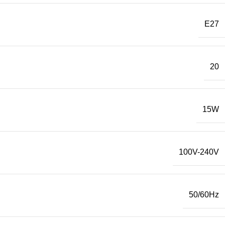
E27
20
15W
100V-240V
50/60Hz