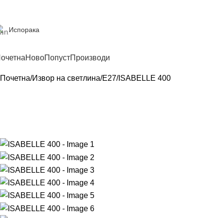
Испорака
очетна
Ново
Попуст
Производи
Почетна
Извор на светлина
E27
ISABELLE 400