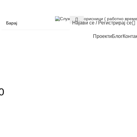
Служба за корисници ( работно време
Најави се / Регистрирај се
Проекти
Блог
Конта
0