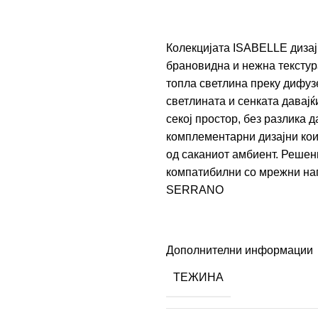
Колекцијата ISABELLE дизајн
брановидна и нежна текстура
топла светлина преку дифузе
светлината и сенката давај
секој простор, без разлика 
комплементарни дизајни кои
од саканиот амбиент. Решен
компатибилни со мрежни нап
SERRANO
Дополнителни информации
ТЕЖИНА