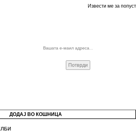
Извести ме за попуст
10% попуст на прва нарачка за
запишување на билтенот
(Newsletter)
ДОДАЈ ВО КОШНИЦА
ЕЛБИ