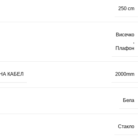
250 cm
Висечко
,
Плафон
НА КАБЕЛ
2000mm
Бела
Стакло