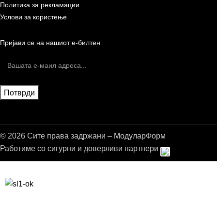
Политика за рекламации
Услови за користење
Пријави се на нашиот е-билтен
© 2026 Сите права задржани – МодуларФорм
Работиме со сигурни и доверливи партнери
Бесплатна достава до дома за нарачки над 9.000,00 ден.
10% попуст на прва нарачка за запишување на билтенот