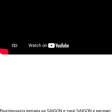
Внатрешната верзија на SAIGON е тука! SAIGON е висечко