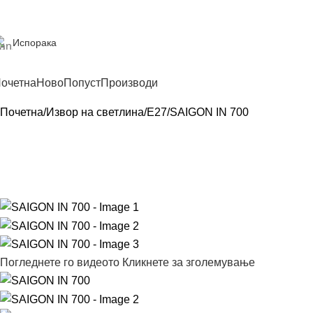
Испорака
очетна
Ново
Попуст
Производи
Почетна
Извор на светлина
E27
SAIGON IN 700
Погледнете го видеото
Кликнете за зголемување