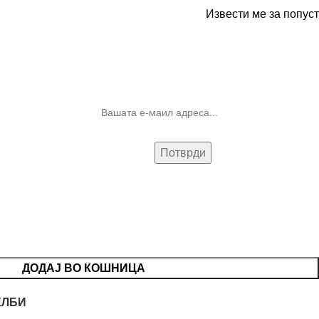
Извести ме за попуст
10% попуст на прва нарачка за
запишување на билтенот
(Newsletter)
ДОДАЈ ВО КОШНИЦА
ЕЛБИ