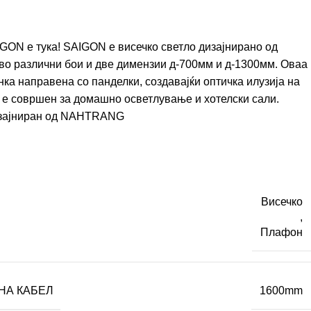
GON е тука! SAIGON е висечко светло дизајнирано од
 во различни бои и две димензии д-700мм и д-1300мм. Оваа
ка направена со панделки, создавајќи оптичка илузија на
 е совршен за домашно осветлување и хотелски сали.
зајниран од
NAHTRANG
Висечко
,
Плафон
НА КАБЕЛ
1600mm