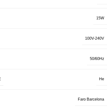
15W
100V-240V
50/60Hz
Е
Не
Faro Barcelona