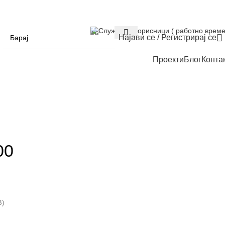
Служба за корисници ( работно време
Најави се / Регистрирај се
Проекти
Блог
Конта
00
В)