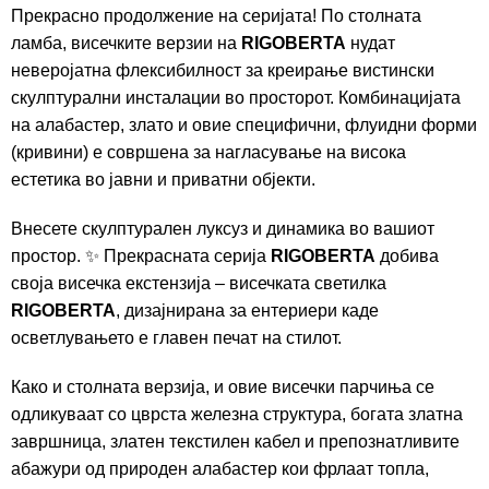
Прекрасно продолжение на серијата! По столната
ламба, висечките верзии на
RIGOBERTA
нудат
неверојатна флексибилност за креирање вистински
скулптурални инсталации во просторот. Комбинацијата
на алабастер, злато и овие специфични, флуидни форми
(кривини) е совршена за нагласување на висока
естетика во јавни и приватни објекти.
Внесете скулптурален луксуз и динамика во вашиот
простор. ✨ Прекрасната серија
RIGOBERTA
добива
своја висечка екстензија – висечката светилка
RIGOBERTA
, дизајнирана за ентериери каде
осветлувањето е главен печат на стилот.
Како и столната верзија, и овие висечки парчиња се
одликуваат со цврста железна структура, богата златна
завршница, златен текстилен кабел и препознатливите
абажури од природен алабастер кои фрлаат топла,