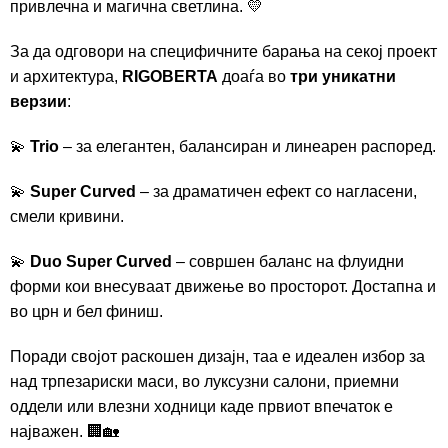
привлечна и магична светлина. 💛
За да одговори на специфичните барања на секој проект
и архитектура,
RIGOBERTA
доаѓа во
три уникатни
верзии
:
💫
Trio
– за елегантен, балансиран и линеарен распоред.
💫
Super Curved
– за драматичен ефект со нагласени,
смели кривини.
💫
Duo Super Curved
– совршен баланс на флуидни
форми кои внесуваат движење во просторот. Достапна и
во црн и бел финиш.
Поради својот раскошен дизајн, таа е идеален избор за
над трпезариски маси, во луксузни салони, приемни
оддели или влезни ходници каде првиот впечаток е
најважен. 🏢🏡