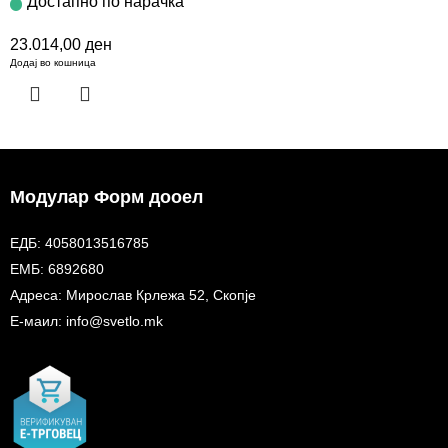
Достапно по нарачка
23.014,00
ден
Додај во кошница
Модулар Форм дооел
ЕДБ: 4058013516785
ЕМБ: 6892680
Адреса: Мирослав Крлежа 52, Скопје
Е-маил: info@svetlo.mk