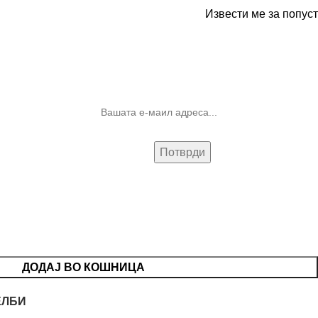
Извести ме за попуст
10% попуст на прва нарачка за
запишување на билтенот
(Newsletter)
ДОДАЈ ВО КОШНИЦА
ЕЛБИ