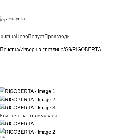
Испорака
очетна
Ново
Попуст
Производи
Почетна
Извор на светлина
G9
RIGOBERTA
Кликнете за зголемување