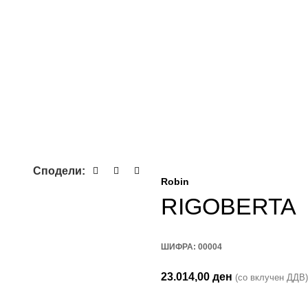
Сподели:
Robin
RIGOBERTA
ШИФРА:
00004
23.014,00
ден
(со вклучен ДДВ)