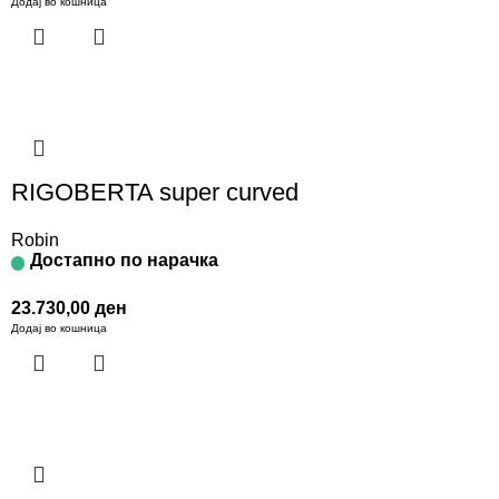
Додај во кошница
RIGOBERTA super curved
Robin
Достапно по нарачка
23.730,00
ден
Додај во кошница