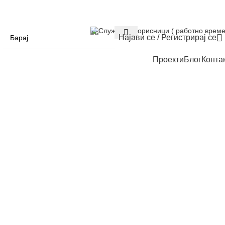
Служба за корисници ( работно време
Најави се / Регистрирај се
Проекти
Блог
Конта