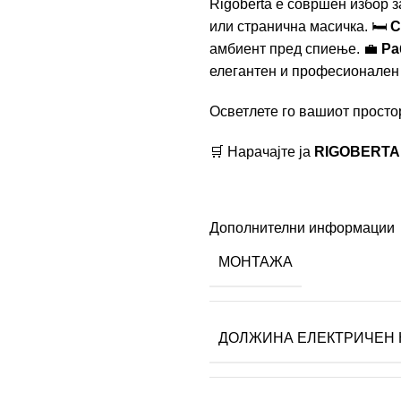
Rigoberta е совршен избор з
или странична масичка. 🛏
С
амбиент пред спиење. 💼
Ра
елегантен и професионален 
Осветлете го вашиот простор
🛒 Нарачајте ја
RIGOBERTA
Дополнителни информации
МОНТАЖА
ДОЛЖИНА ЕЛЕКТРИЧЕН 