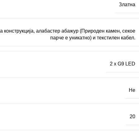
Златна
 конструкција, алабастер абажур (Природен камен, секое
парче е уникатно) и текстилен кабел.
2 x G9 LED
Не
20