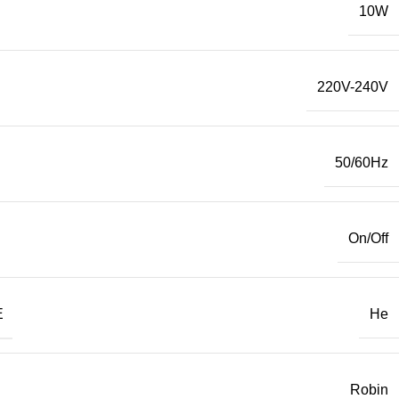
10W
220V-240V
50/60Hz
On/Off
Е
Не
Robin