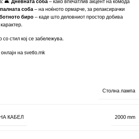
а: 🛋
Дневната соба
– како впечатлив акцент на комода
палната соба
– на ноќното ормарче, за релаксирачки
ботното биро
– каде што деловниот простор добива
карактер.
 со стил кој се забележува.
онлајн на svetlo.mk
Столна лампа
НА КАБЕЛ
2000 mm