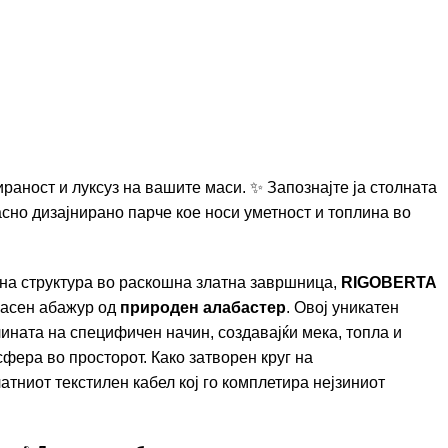
раност и луксуз на вашите маси. ✨ Запознајте ја столната
сно дизајнирано парче кое носи уметност и топлина во
на структура во раскошна златна завршница,
RIGOBERTA
красен абажур од
природен алабастер
. Овој уникатен
ината на специфичен начин, создавајќи мека, топла и
фера во просторот. Како затворен круг на
латниот текстилен кабел кој го комплетира нејзиниот