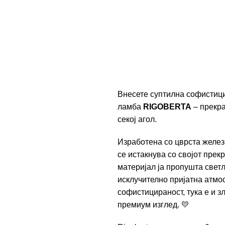
Внесете суптилна софистици
ламба
RIGOBERTA
– прекра
секој агол.
Изработена со цврста желез
се истакнува со својот пре
материјал ја пропушта светл
исклучително пријатна атмос
софистицираност, тука е и з
премиум изглед. 💛