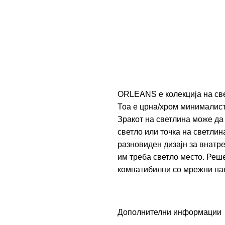
ORLEANS е колекција на све
Тоа е црна/хром минималист
Зракот на светлина може да
светло или точка на светли
разновиден дизајн за внатр
им треба светло место. Реш
компатибилни со мрежни нап
Дополнителни информации