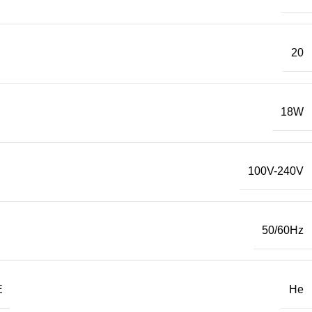
20
18W
100V-240V
50/60Hz
Е
Не