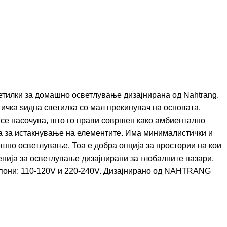
тилки за домашно осветлување дизајнирана од Nahtrang.
ичка ѕидна светилка со мал прекинувач на основата.
 се насочува, што го прави совршен како амбиентално
на за истакнување на елементите. Има минималистички и
ешно осветлување. Тоа е добра опција за простории на кои
енија за осветлување дизајнирани за глобалните пазари,
они: 110-120V и 220-240V. Дизајнирано од
NAHTRANG