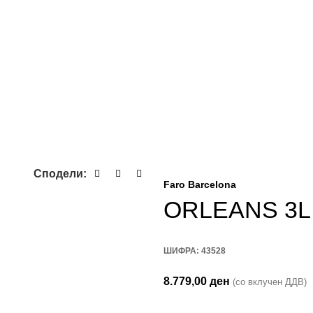
Сподели:
Faro Barcelona
ORLEANS 3L
ШИФРА:
43528
8.779,00
ден
(со вклучен ДДВ)