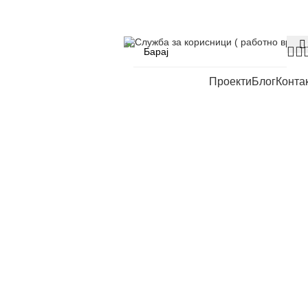
Служба за корисници ( работно време
Проекти
Блог
Конта