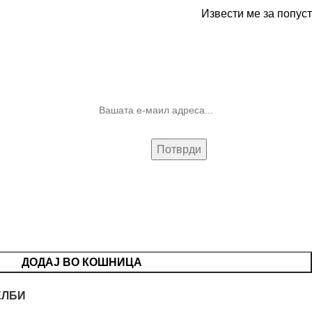
Извести ме за попуст
10% попуст на прва нарачка за
запишување на билтенот
(Newsletter)
ДОДАЈ ВО КОШНИЦА
ЕЛБИ