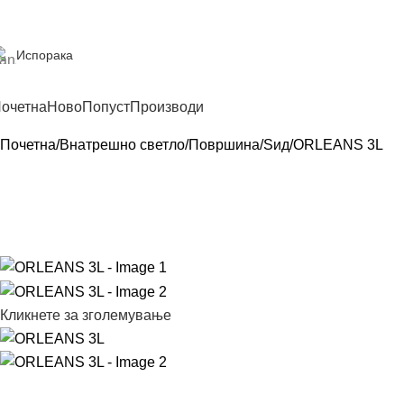
Испорака
очетна
Ново
Попуст
Производи
Почетна
Внатрешно светло
Површина
Sид
ORLEANS 3L
Кликнете за зголемување