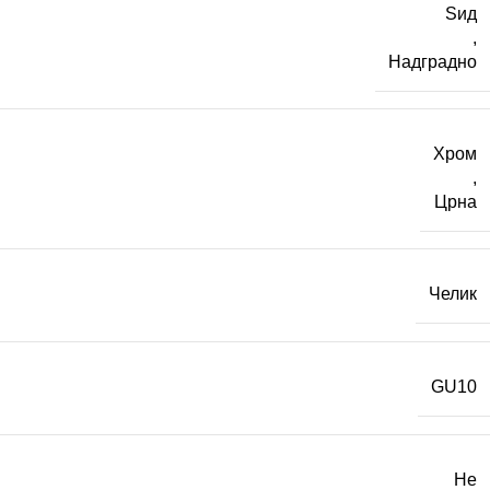
Ѕид
,
Надградно
Хром
,
Црна
Челик
GU10
Не