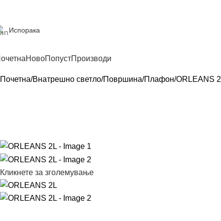
Испорака
очетна
Ново
Попуст
Производи
Почетна
Внатрешно светло
Површина
Плафон
ORLEANS 2
Кликнете за зголемување