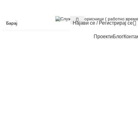
Служба за корисници ( работно време
Најави се / Регистрирај се
Проекти
Блог
Конта