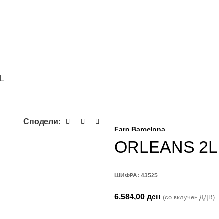
L
Сподели:
Faro Barcelona
ORLEANS 2L
ШИФРА:
43525
6.584,00
ден
(со вклучен ДДВ)