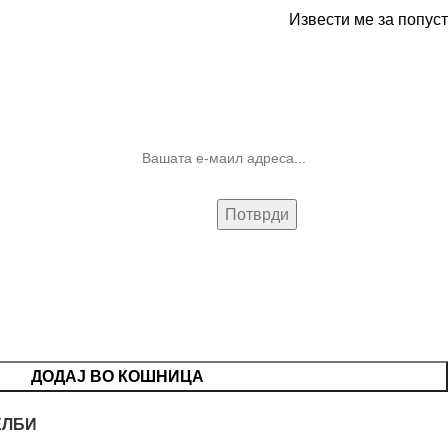
Извести ме за попуст
10% попуст на прва нарачка за
запишување на билтенот
(Newsletter)
ДОДАЈ ВО КОШНИЦА
ЕЛБИ