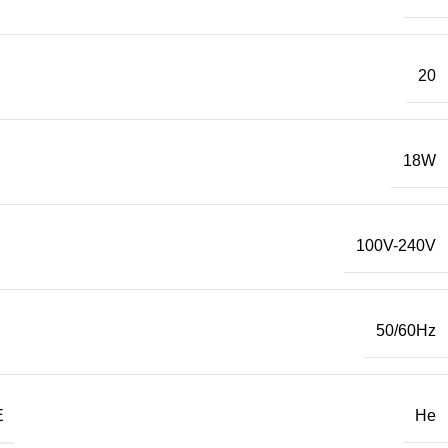
20
18W
100V-240V
50/60Hz
Е
Не