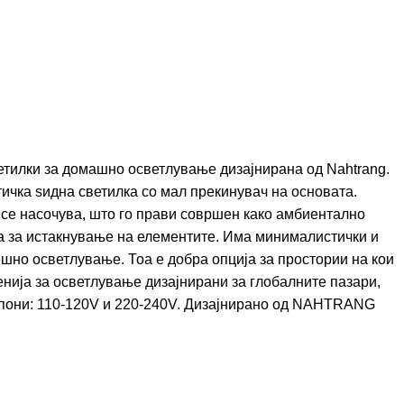
тилки за домашно осветлување дизајнирана од Nahtrang.
ичка ѕидна светилка со мал прекинувач на основата.
 се насочува, што го прави совршен како амбиентално
на за истакнување на елементите. Има минималистички и
ешно осветлување. Тоа е добра опција за простории на кои
енија за осветлување дизајнирани за глобалните пазари,
они: 110-120V и 220-240V. Дизајнирано од
NAHTRANG