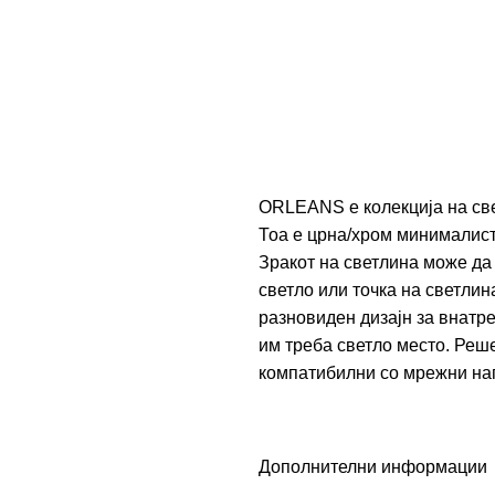
ORLEANS е колекција на све
Тоа е црна/хром минималист
Зракот на светлина може да
светло или точка на светли
разновиден дизајн за внатр
им треба светло место. Реш
компатибилни со мрежни нап
Дополнителни информации