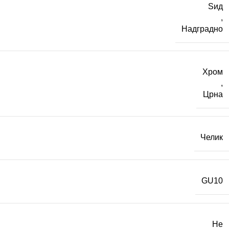
Ѕид
,
Надградно
Хром
,
Црна
Челик
GU10
Не