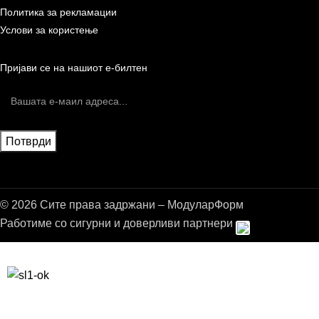
Политика за рекламации
Услови за користење
Пријави се на нашиот е-билтен
© 2026 Сите права задржани – МодуларФорм
Работиме со сигурни и доверливи партнери
Бесплатна достава до дома за нарачки над 9.000,00 ден.
10% попуст на прва нарачка за запишување на билтенот