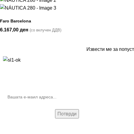
Faro Barcelona
6.167,00
ден
(со вклучен ДДВ)
Извести ме за попуст
10% попуст на прва нарачка за запишување на билтенот
(Newsletter)