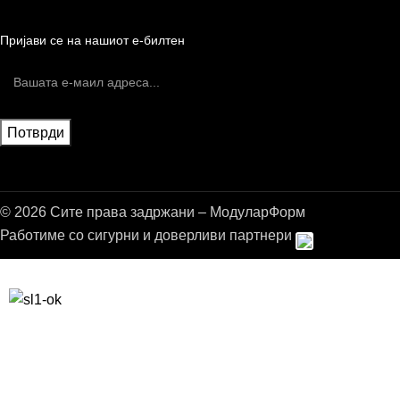
Пријави се на нашиот е-билтен
© 2026 Сите права задржани – МодуларФорм
Работиме со сигурни и доверливи партнери
Бесплатна достава до дома за нарачки над 9.000,00 ден.
10% попуст на прва нарачка за запишување на билтенот
(Newsletter)