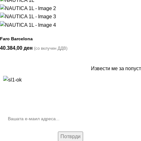
Faro Barcelona
40.384,00
ден
(со вклучен ДДВ)
Извести ме за попуст
10% попуст на прва нарачка за запишување на билтенот
(Newsletter)