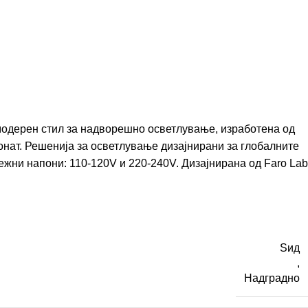
модерен стил за надворешно осветлување, изработена од
нат. Решенија за осветлување дизајнирани за глобалните
ежни напони: 110-120V и 220-240V. Дизајнирана од
Faro Lab
Ѕид
,
Надградно