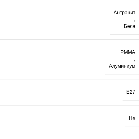
Антрацит
,
Бела
PMMA
,
Алуминиум
E27
Не