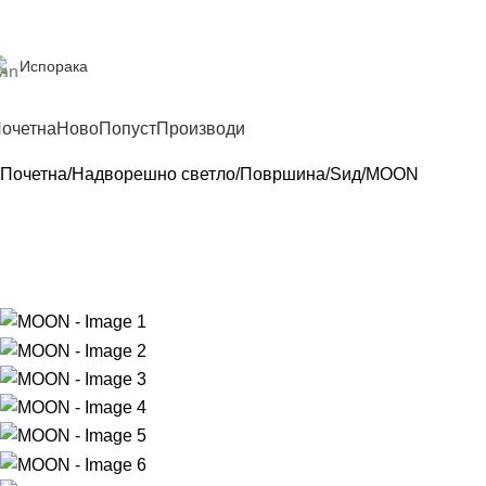
Испорака
очетна
Ново
Попуст
Производи
Почетна
Надворешно светло
Површина
Ѕид
MOON