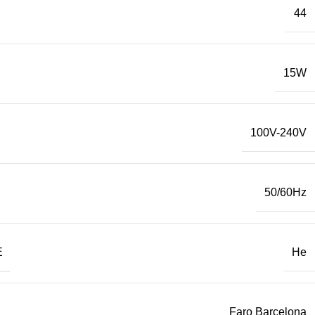
44
15W
100V-240V
50/60Hz
Е
Не
Faro Barcelona