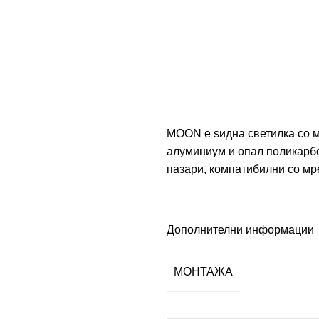
MOON е ѕидна светилка со 
алуминиум и опал поликарбо
пазари, компатибилни со мр
Дополнителни информации
МОНТАЖА