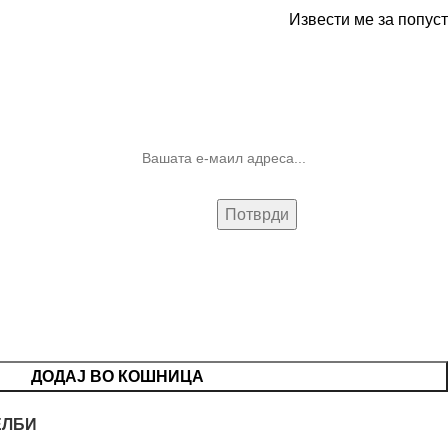
Извести ме за попуст
10% попуст на прва нарачка за
запишување на билтенот
(Newsletter)
ДОДАЈ ВО КОШНИЦА
ЕЛБИ