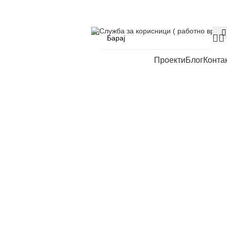
Служба за корисници ( работно време
Проекти
Блог
Конта