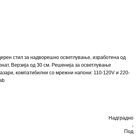
ерен стил за надворешно осветлување, изработена од
нат. Верзија од 30 см. Решенија за осветлување
пазари, компатибилни со мрежни напони: 110-120V и 220-
ab
Надградно
,
Под