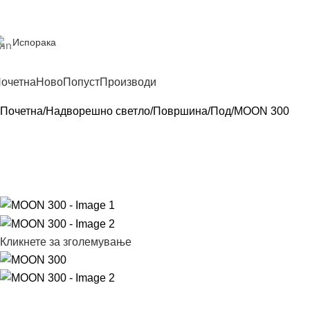
Испорака
очетна
Ново
Попуст
Производи
Почетна
Надворешно светло
Површина
Под
MOON 300
Кликнете за зголемување