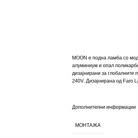
MOON е подна ламба со мод
алуминиум и опал поликарбо
дизајнирани за глобалните 
240V. Дизајнирана од
Faro L
Дополнителни информации
МОНТАЖА