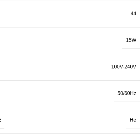
44
15W
100V-240V
50/60Hz
Е
Не