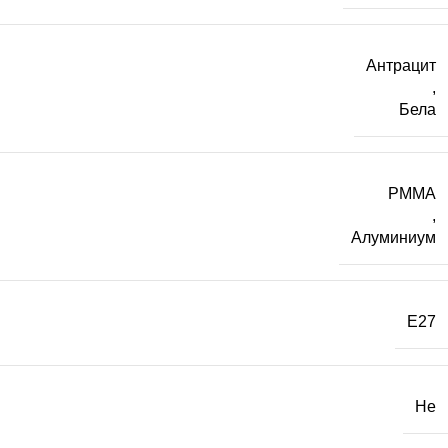
Антрацит
,
Бела
PMMA
,
Алуминиум
E27
Не