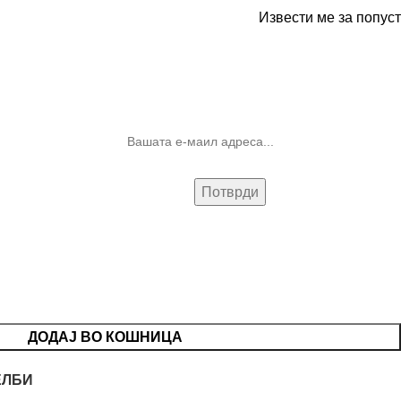
Извести ме за попуст
10% попуст на прва нарачка за
запишување на билтенот
(Newsletter)
ДОДАЈ ВО КОШНИЦА
ЕЛБИ