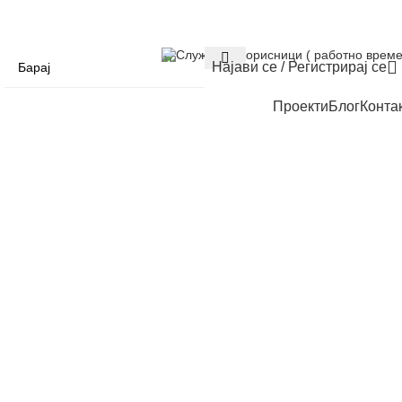
Служба за корисници ( работно време
Најави се / Регистрирај се
Проекти
Блог
Конта