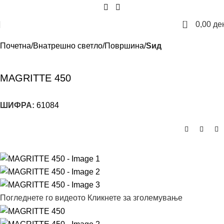
0
0,00
де
Почетна
Внатрешно светло
Површина
Sид
MAGRITTE 450
ШИФРА:
61084
Погледнете го видеото
Кликнете за зголемување