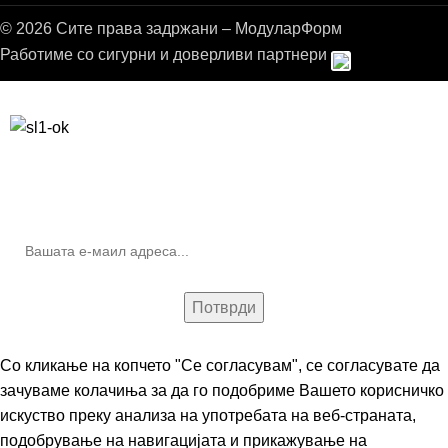
© 2026 Сите права задржани – МодуларФорм
Работиме со сигурни и доверливи партнери
Бесплатна достава до дома за нарачки над 9.000,00 ден.
10% попуст на прва нарачка за запишување на билтенот
(Newsletter)
Со кликање на копчето "Се согласувам", се согласувате да
зачуваме колачиња за да го подобриме Вашето корисничко
искуство преку анализа на употребата на веб-страната,
подобрување на навигацијата и прикажување на