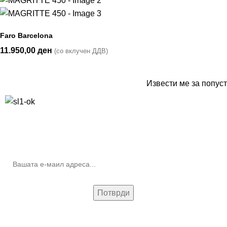
Faro Barcelona
11.950,00
ден
(со вклучен ДДВ)
Извести ме за попуст
10% попуст на прва нарачка за запишување на билтенот
(Newsletter)