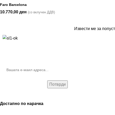
Faro Barcelona
10.770,00
ден
(со вклучен ДДВ)
Извести ме за попуст
10% попуст на прва нарачка за запишување на билтенот
(Newsletter)
Достапно по нарачка