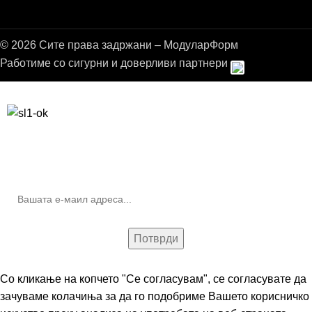
© 2026 Сите права задржани – МодуларФорм
Работиме со сигурни и доверливи партнери
Бесплатна достава до дома за нарачки над 9.000,00 ден.
10% попуст на прва нарачка за запишување на билтенот
(Newsletter)
Со кликање на копчето "Се согласувам", се согласувате да
зачуваме колачиња за да го подобриме Вашето корисничко