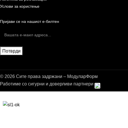
Услови за користење
Пријави се на нашиот е-билтен
© 2026 Сите права задржани – МодуларФорм
Работиме со сигурни и доверливи партнери
Бесплатна достава до дома за нарачки над 9.000,00 ден.
10% попуст на прва нарачка за запишување на билтенот
(Newsletter)