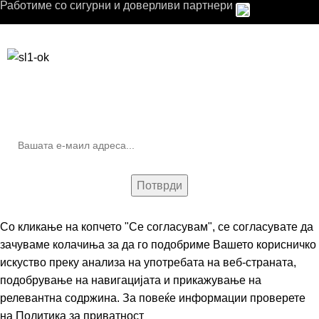
Работиме со сигурни и доверливи партнери
Бесплатна достава до дома за нарачки над 9.000,00 ден.
10% попуст на прва нарачка за запишување на билтенот
(Newsletter)
Со кликање на копчето "Се согласувам", се согласувате да
зачуваме колачиња за да го подобриме Вашето корисничко
искуство преку анализа на употребата на веб-страната,
подобрување на навигацијата и прикажување на
релевантна содржина. За повеќе информации проверете
на
Политика за приватност