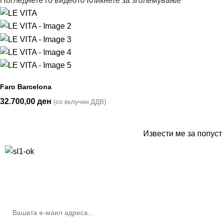
Погледнете го видеото
Кликнете за зголемување
Faro Barcelona
32.700,00
ден
(со вклучен ДДВ)
Извести ме за попуст
10% попуст на прва нарачка за запишување на билтенот
(Newsletter)