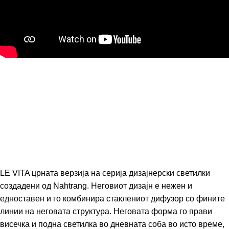
LE VITA црната верзија на серија дизајнерски светилки
создадени од Nahtrang. Неговиот дизајн е нежен и
едноставен и го комбинира стаклениот дифузор со фините
линии на неговата структура. Неговата форма го прави
висечка и подна светилка во дневната соба во исто време,