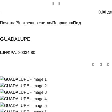
0,00
д
Почетна
Внатрешно светло
Површина
Под
GUADALUPE
ШИФРА:
20034-80