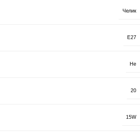
Челик
E27
Не
20
15W