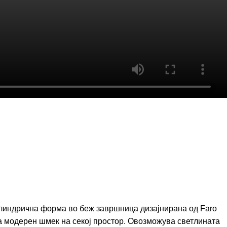
илиндрична форма во беж завршница дизајнирана од Faro
ва модерен шмек на секој простор. Овозможува светлината