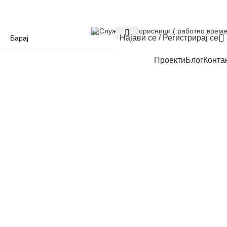
Служба за корисници ( работно време
Најави се / Регистрирај се
Проекти
Блог
Конта