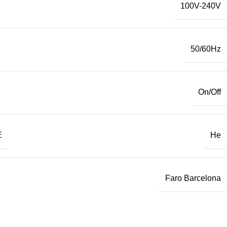
100V-240V
50/60Hz
On/Off
Е
Не
Faro Barcelona