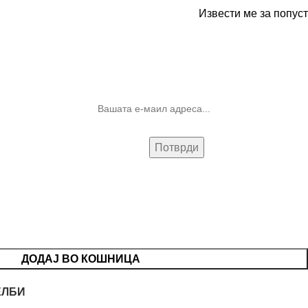
Извести ме за попуст
10% попуст на прва нарачка за
запишување на билтенот
(Newsletter)
ДОДАЈ ВО КОШНИЦА
ЕЛБИ