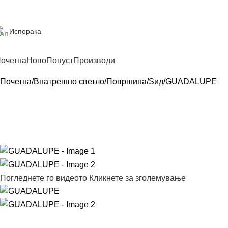
Испорака
очетна
Ново
Попуст
Производи
Почетна
Внатрешно светло
Површина
Sид
GUADALUPE
Погледнете го видеото
Кликнете за зголемување