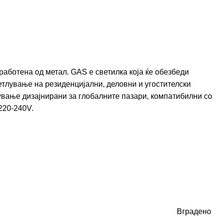
работена од метал. GAS е светилка која ќе обезбеди
етлување на резиденцијални, деловни и угостителски
лување дизајнирани за глобалните пазари, компатибилни со
220-240V.
Вградено