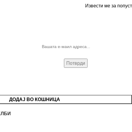
Извести ме за попуст
10% попуст на прва нарачка за
запишување на билтенот
(Newsletter)
ДОДАЈ ВО КОШНИЦА
ЕЛБИ