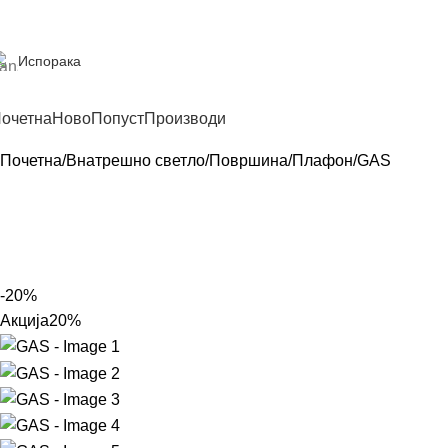
Испорака
очетна
Ново
Попуст
Производи
Почетна
Внатрешно светло
Површина
Плафон
GAS
-20%
Акција
20%