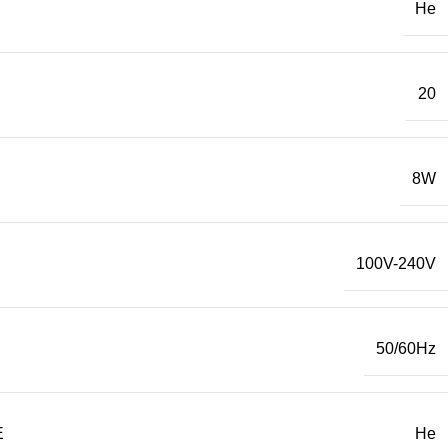
Не
20
8W
100V-240V
50/60Hz
Е
Не