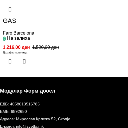
GAS
Faro Barcelona
На залиха
1.216,00
ден
1.520,00
ден
Додај во кошница
Модулар Форм дооел
ЕДБ: 4058013516785
ЕМБ: 6892680
Адреса: Мирослав Крлежа 52, Скопје
Е-маил: info@svetlo.mk