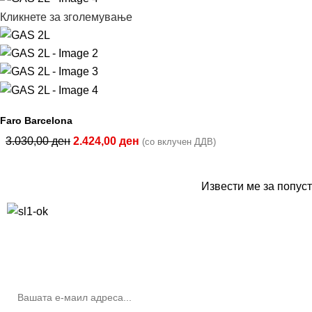
Кликнете за зголемување
Faro Barcelona
3.030,00
ден
2.424,00
ден
(со вклучен ДДВ)
Извести ме за попуст
10% попуст на прва нарачка за запишување на билтенот
(Newsletter)