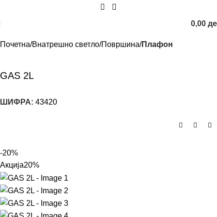
0,00
д
Почетна
Внатрешно светло
Површина
Плафон
GAS 2L
ШИФРА:
43420
-20%
Акција
20%