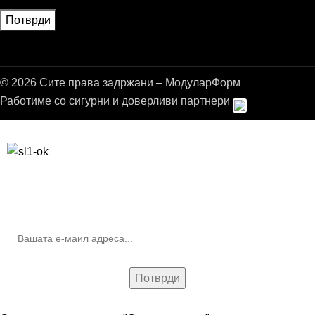
© 2026 Сите права задржани – МодуларФорм
Работиме со сигурни и доверливи партнери
Бесплатна достава до дома за нарачки над 9.000,00 ден.
10% попуст на прва нарачка за запишување на билтенот
(Newsletter)