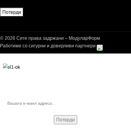
© 2026 Сите права задржани – МодуларФорм
Работиме со сигурни и доверливи партнери
Бесплатна достава до дома за нарачки над 9.000,00 ден.
10% попуст на прва нарачка за запишување на билтенот
(Newsletter)