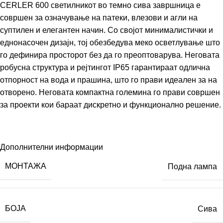
CERLER 600 светилникот во темно сива завршница е
совршен за означување на патеки, влезови и агли на
суптилен и елегантен начин. Со својот минималистички и
еднонасочен дизајн, тој обезбедува меко осветлување што
го дефинира просторот без да го преоптоварува. Неговата
робусна структура и рејтингот IP65 гарантираат одлична
отпорност на вода и прашина, што го прави идеален за на
отворено. Неговата компактна големина го прави совршен
за проекти кои бараат дискретно и функционално решение.
Дополнителни информации
МОНТАЖА
Подна лампа
БОЈА
Сива