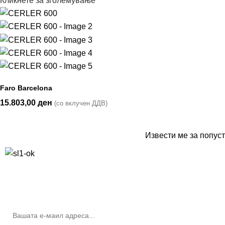
Кликнете за зголемување
Faro Barcelona
15.803,00
ден
(со вклучен ДДВ)
Извести ме за попуст
10% попуст на прва нарачка за запишување на билтенот
(Newsletter)