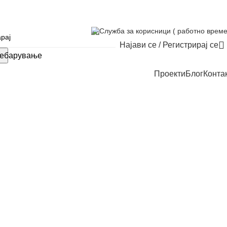
Служба за корисници ( работно време
Најави се / Регистрирај се
ебарување
Проекти
Блог
Конта