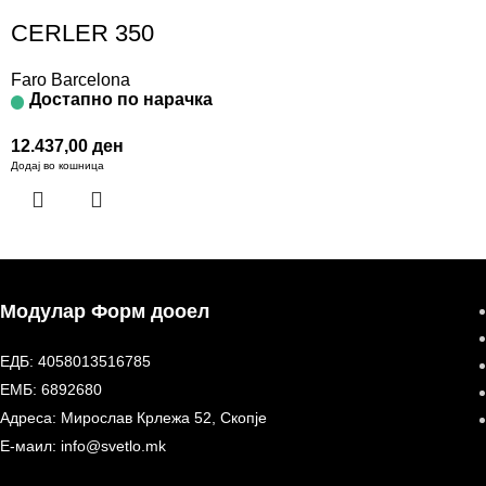
CERLER 350
Faro Barcelona
Достапно по нарачка
12.437,00
ден
Додај во кошница
Модулар Форм дооел
ЕДБ: 4058013516785
ЕМБ: 6892680
Адреса: Мирослав Крлежа 52, Скопје
Е-маил: info@svetlo.mk