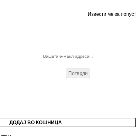
Извести ме за попуст
10% попуст на прва нарачка за
запишување на билтенот
(Newsletter)
ДОДАЈ ВО КОШНИЦА