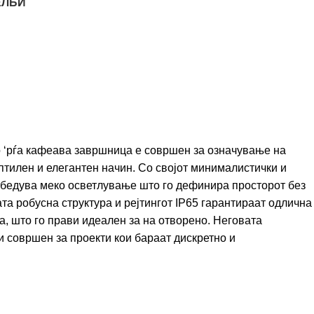
ЕЛБИ
 ‘рѓа кафеава завршница е совршен за означување на
уптилен и елегантен начин. Со својот минималистички и
езбедува меко осветлување што го дефинира просторот без
та робусна структура и рејтингот IP65 гарантираат одлична
а, што го прави идеален за на отворено. Неговата
и совршен за проекти кои бараат дискретно и