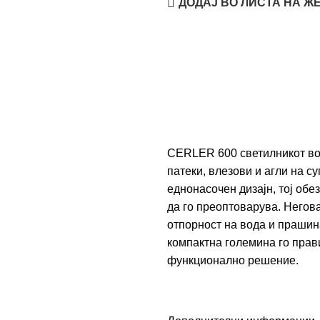
ДОДАЈ ВО ЛИСТА НА Ж
CERLER 600 светилникот во
патеки, влезови и агли на с
еднонасочен дизајн, тој об
да го преоптоварува. Негова
отпорност на вода и прашин
компактна големина го прав
функционално решение.