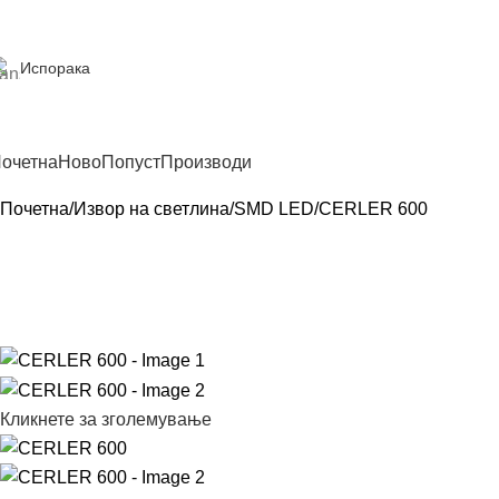
Испорака
очетна
Ново
Попуст
Производи
Почетна
Извор на светлина
SMD LED
CERLER 600
Кликнете за зголемување