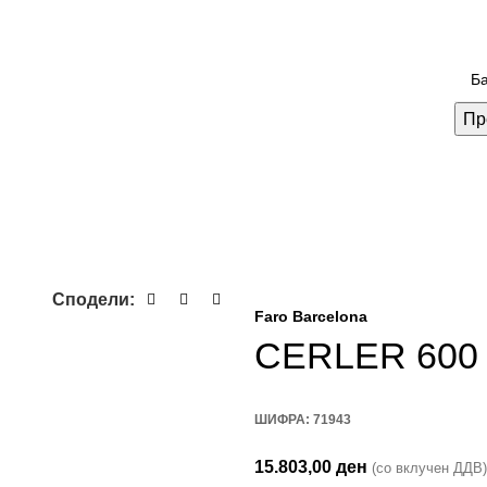
Пр
Сподели:
Faro Barcelona
CERLER 600
ШИФРА:
71943
15.803,00
ден
(со вклучен ДДВ)