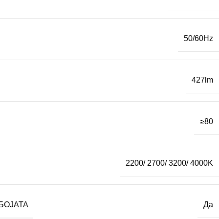
50/60Hz
427lm
≥80
2200/ 2700/ 3200/ 4000K
БОЈАТА
Да