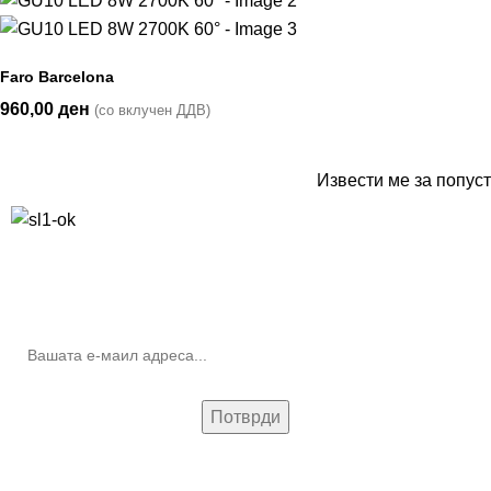
Faro Barcelona
960,00
ден
(со вклучен ДДВ)
Извести ме за попуст
10% попуст на прва нарачка за запишување на билтенот
(Newsletter)