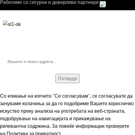
Работиме со сигурни и доверливи партнери
Бесплатна достава до дома за нарачки над 9.000,00 ден.
10% попуст на прва нарачка за запишување на билтенот
(Newsletter)
Со кликање на копчето "Се согласувам", се согласувате да
зачуваме колачиња за да го подобриме Вашето корисничко
искуство преку анализа на употребата на веб-страната,
подобрување на навигацијата и прикажување на
релевантна содржина. За повеќе информации проверете
на
Политика за приватност