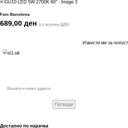
Faro Barcelona
689,00
ден
(со вклучен ДДВ)
Извести ме за попуст
10% попуст на прва нарачка за запишување на билтенот
(Newsletter)
Достапно по нарачка