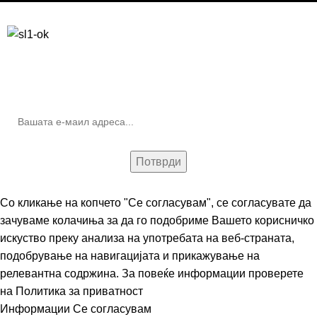
Бесплатна достава до дома за нарачки над 9.000,00 ден.
10% попуст на прва нарачка за запишување на билтенот
(Newsletter)
Со кликање на копчето "Се согласувам", се согласувате да
зачуваме колачиња за да го подобриме Вашето корисничко
искуство преку анализа на употребата на веб-страната,
подобрување на навигацијата и прикажување на
релевантна содржина. За повеќе информации проверете
на
Политика за приватност
Информации
Се согласувам