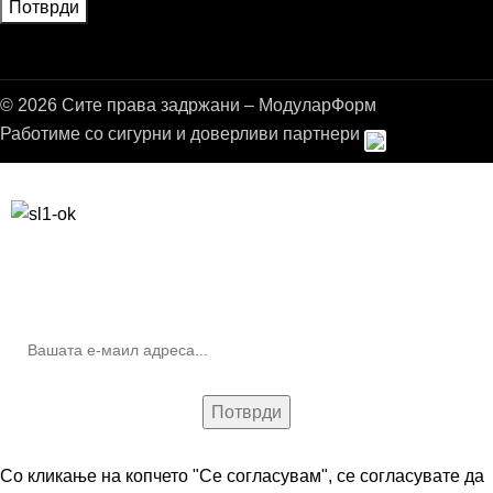
© 2026 Сите права задржани – МодуларФорм
Работиме со сигурни и доверливи партнери
Бесплатна достава до дома за нарачки над 9.000,00 ден.
10% попуст на прва нарачка за запишување на билтенот
(Newsletter)
Со кликање на копчето "Се согласувам", се согласувате да