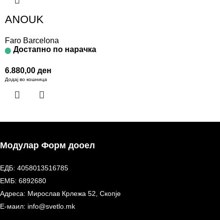
ANOUK
Faro Barcelona
Достапно по нарачка
6.880,00
ден
Додај во кошница
Модулар Форм дооел
ЕДБ: 4058013516785
ЕМБ: 6892680
Адреса: Мирослав Крлежа 52, Скопје
Е-маил: info@svetlo.mk