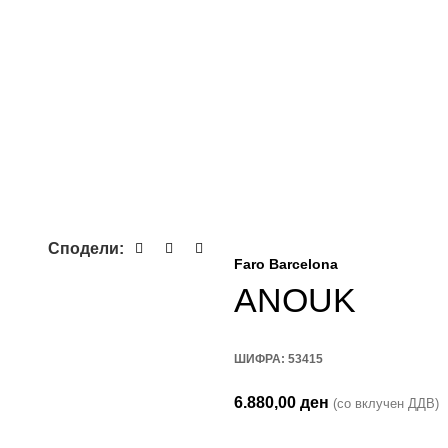
Сподели:
Faro Barcelona
ANOUK
ШИФРА:
53415
6.880,00
ден
(со вклучен ДДВ)