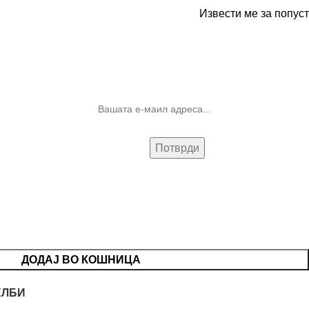
Извести ме за попуст
10% попуст на прва нарачка за
запишување на билтенот
(Newsletter)
ДОДАЈ ВО КОШНИЦА
ЕЛБИ