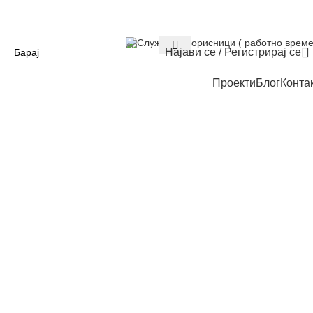
Служба за корисници ( работно време
Најави се / Регистрирај се
Проекти
Блог
Конта