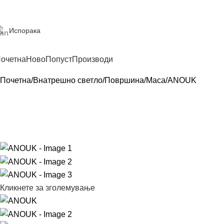
Испорака
очетна
Ново
Попуст
Производи
Почетна
Внатрешно светло
Површина
Маса
ANOUK
Кликнете за зголемување