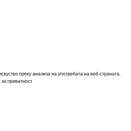
а за
от
скуство преку анализа на употребата на веб-страната,
 за приватност