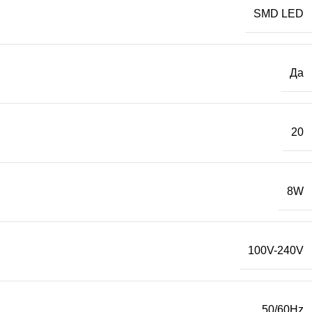
SMD LED
Да
20
8W
100V-240V
50/60Hz