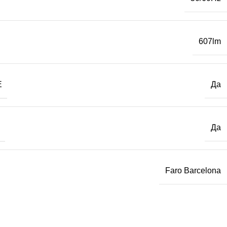
607lm
Е
Да
Да
Faro Barcelona