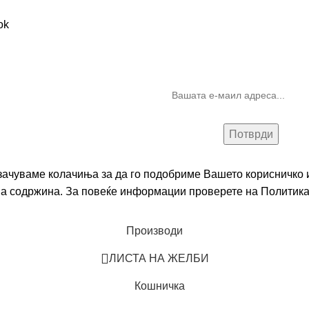
Бесплатна достава до дома за нарачки над 9.000,00 ден.
10% попуст на прва нарачк
запишување на билтен
(Newsletter)
 зачуваме колачиња за да го подобриме Вашето корисничко и
на содржина. За повеќе информации проверете на
Политика
Производи
ЛИСТА НА ЖЕЛБИ
Кошничка