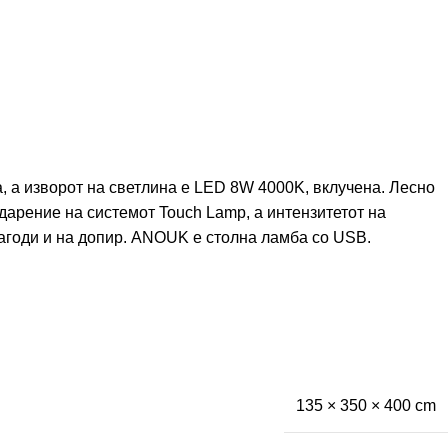
 а изворот на светлина е LED 8W 4000K, вклучена. Лесно
дарение на системот Touch Lamp, а интензитетот на
агоди и на допир. ANOUK е столна ламба со USB.
135 × 350 × 400 cm