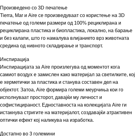
Произведено со 3D печатење
Tierra, Mar и Aire се произведуваат со користење на 3D
печатење од големи размери од 100% рециклирана и
рециклирана пластика и биопластика, локално, на барање
и без калапи, што го намалува влијанието врз животната
средина од нивното складирање и транспорт.
Инспирација
Инспирацијата за Aire произлегува од моментот кога
самиот воздух е замислен како материјал за светилките, кој
е херметички за пластика и станува составен дел на
објектот. Затоа, Aire формира големи меурчиња кои го
исполнуваат просторот, давајќи му личност и
софистицираност. Едноставноста на колекцијата Aire ги
истакнува стригите на материјалот, создавајќи атрактивен
оптички ефект кој наликува на изработка.
Достапно во 3 големини