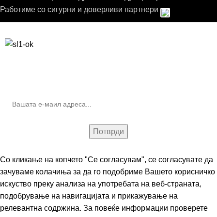
Работиме со сигурни и доверливи партнери
Бесплатна достава до дома за нарачки над 9.000,00 ден.
10% попуст на прва нарачка за запишување на билтенот
(Newsletter)
Со кликање на копчето "Се согласувам", се согласувате да
зачуваме колачиња за да го подобриме Вашето корисничко
искуство преку анализа на употребата на веб-страната,
подобрување на навигацијата и прикажување на
релевантна содржина. За повеќе информации проверете