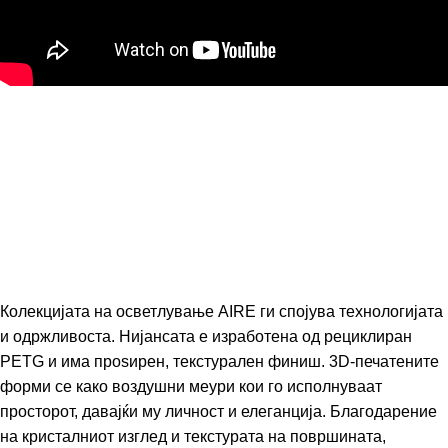
Колекцијата на осветлување AIRE ги спојува технологијата
и одржливоста. Нијансата е изработена од рециклиран
PETG и има проѕирен, текстурален финиш. 3D-печатените
форми се како воздушни меури кои го исполнуваат
просторот, давајќи му личност и елеганција. Благодарение
на кристалниот изглед и текстурата на површината,