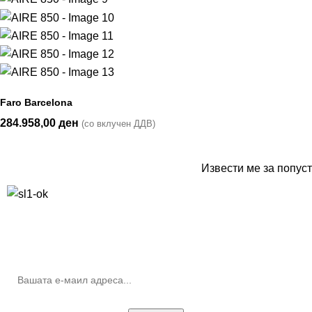
Faro Barcelona
284.958,00
ден
(со вклучен ДДВ)
Извести ме за попуст
10% попуст на прва нарачка за запишување на билтенот
(Newsletter)