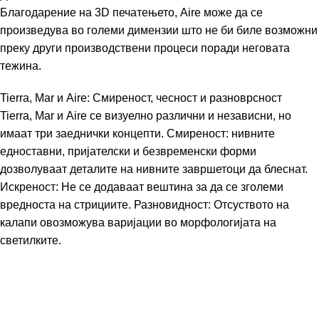
Благодарение на 3D печатењето, Aire може да се
произведува во големи димензии што не би биле возможни
преку други производствени процеси поради неговата
тежина.
Tierra, Mar и Aire: Смиреност, чесност и разноврсност
Tierra, Mar и Aire се визуелно различни и независни, но
имаат три заеднички концепти. Смиреност: нивните
едноставни, пријателски и безвременски форми
дозволуваат деталите на нивните завршетоци да блеснат.
Искреност: Не се додаваат вештина за да се зголеми
вредноста на стрициите. Разновидност: Отсуството на
калапи овозможува варијации во морфологијата на
светилките.