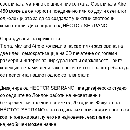
светлината магично се шири низ сенката. Светлината Aire
450 може да се користи поединечно или со други светилки
од колекцијата за да се создадат уникатни светлосни
композиции. Дизајнирана од
HÉCTOR SERRANO
Оправдување на кружноста
Tierra, Mar and Aire е колекција на светилки заснована на
две идеи: демократизација на 3D печатење од големи
размери и интерес за циркуралност и одржливост. Трите
колекции се замислени како протестен гест за потребата да
се преиспита нашиот однос со планетата.
Дизајнира од
HÉCTOR SERRANO
, чие дизајнерско студио
со седиште во Лондон работи на иновативни и
безвременски проекти повеќе од 20 години. Фокусот на
HÉCTOR SERRANO
е на создавање производи и простори
кои ги ангажираат луѓето на најчовечки, емотивен и
најнеобичен можен начин.