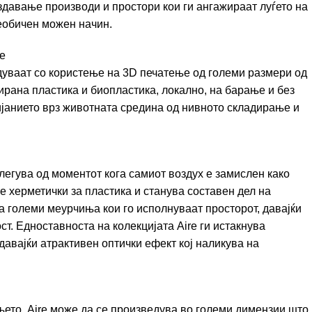
здавање производи и простори кои ги ангажираат луѓето на
необичен можен начин.
е
ведуваат со користење на 3D печатење од големи размери од
рана пластика и биопластика, локално, на барање и без
ијанието врз животната средина од нивното складирање и
легува од моментот кога самиот воздух е замислен како
 е херметички за пластика и станува составен дел на
ра големи меурчиња кои го исполнуваат просторот, давајќи
т. Едноставноста на колекцијата Aire ги истакнува
здавајќи атрактивен оптички ефект кој наликува на
ето, Aire може да се произведува во големи димензии што