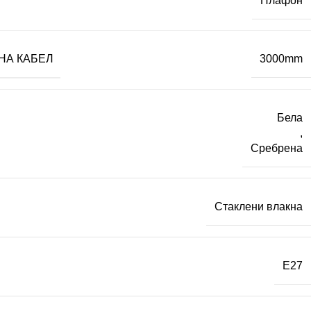
Плафон
НА КАБЕЛ
3000mm
Бела
,
Сребрена
Стаклени влакна
E27