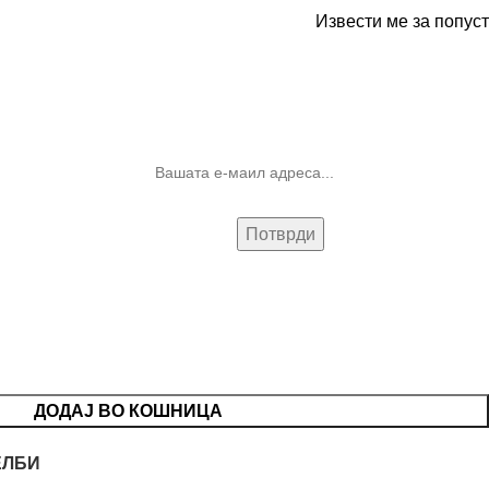
Извести ме за попуст
10% попуст на прва нарачка за
запишување на билтенот
(Newsletter)
ДОДАЈ ВО КОШНИЦА
ЕЛБИ