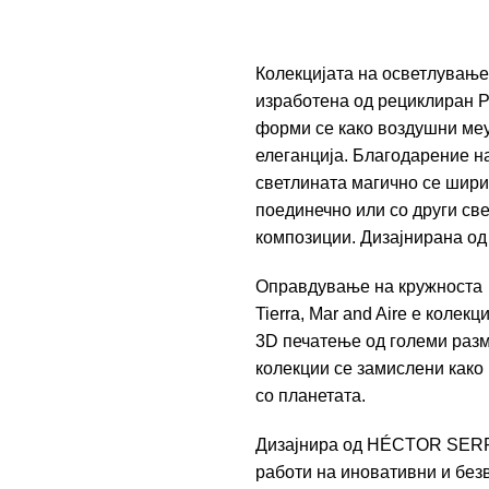
Колекцијата на осветлување 
изработена од рециклиран 
форми се како воздушни меур
елеганција. Благодарение на
светлината магично се шири 
поединечно или со други све
композиции. Дизајнирана о
Оправдување на кружноста
Tierra, Mar and Aire е колек
3D печатење од големи разм
колекции се замислени како 
со планетата.
Дизајнира од
HÉCTOR SER
работи на иновативни и без