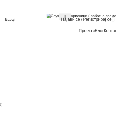
Служба за корисници ( работно време
Најави се / Регистрирај се
Проекти
Блог
Конта
В)