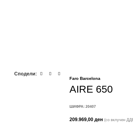
Сподели:
Faro Barcelona
AIRE 650
ШИФРА:
20407
209.969,00
ден
(со вклучен ДД