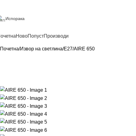
Испорака
очетна
Ново
Попуст
Производи
Почетна
Извор на светлина
E27
AIRE 650