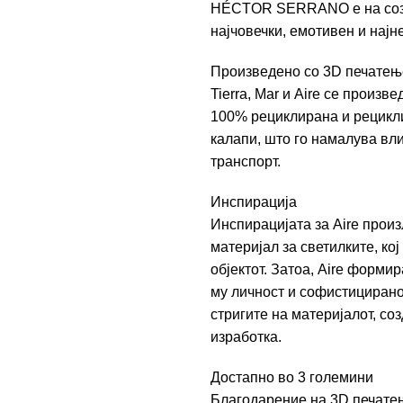
HÉCTOR SERRANO
е на со
најчовечки, емотивен и нај
Произведено со 3D печатењ
Tierra, Mar и Aire се произ
100% рециклирана и рецикли
калапи, што го намалува вл
транспорт.
Инспирација
Инспирацијата за Aire произ
материјал за светилките, кој
објектот. Затоа, Aire форми
му личност и софистициранос
стригите на материјалот, со
изработка.
Достапно во 3 големини
Благодарение на 3D печатењ