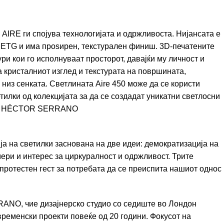
AIRE ги спојува технологијата и одржливоста. Нијансата е
PETG и има проѕирен, текстурален финиш. 3D-печатените
и кои го исполнуваат просторот, давајќи му личност и
 кристалниот изглед и текстурата на површината,
низ сенката. Светлината Aire 450 може да се користи
тилки од колекцијата за да се создадат уникатни светлосни
д
HÉCTOR SERRANO
ција на светилки заснована на две идеи: демократизација на
ери и интерес за циркуралност и одржливост. Трите
протестен гест за потребата да се преиспита нашиот однос
RANO
, чие дизајнерско студио со седиште во Лондон
временски проекти повеќе од 20 години. Фокусот на