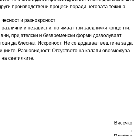
други производствени процеси поради неговата тежина.
т, чесност и разноврсност
но различни и независни, но имаат три заеднички концепти.
вни, пријателски и безвременски форми дозволуваат
тоци да блеснат. Искреност: Не се додаваат вештина за да
рициите. Разновидност: Отсуството на калапи овозможува
 на светилките.
Висечко
,