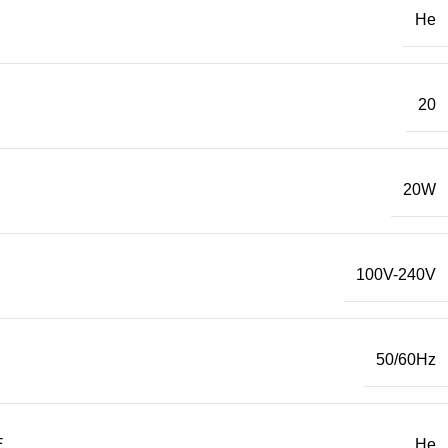
Не
20
20W
100V-240V
50/60Hz
Е
Не