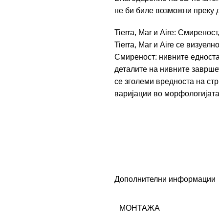
не би биле возможни преку 
Tierra, Mar и Aire: Смиренос
Tierra, Mar и Aire се визуел
Смиреност: нивните едноста
деталите на нивните заврше
се зголеми вредноста на ст
варијации во морфологијата
Дополнителни информации
МОНТАЖА