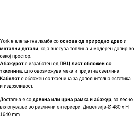
York е елегантна ламба со
основа од природно дрво
и
метални детали
, која внесува топлина и модерен допир во
секој простор.
Абажурот
е изработен од
ПВЦ лист обложен со
ткаенина
, што овозможува мека и пријатна светлина.
Кабелот
е обложен со ткаенина за дополнителна естетика
и издржливост.
Достапна е со
дрвена или црна рамка и абажур
, за лесно
вклопување во различни ентериери.
Димензија-Ø 480 x H
1640 mm